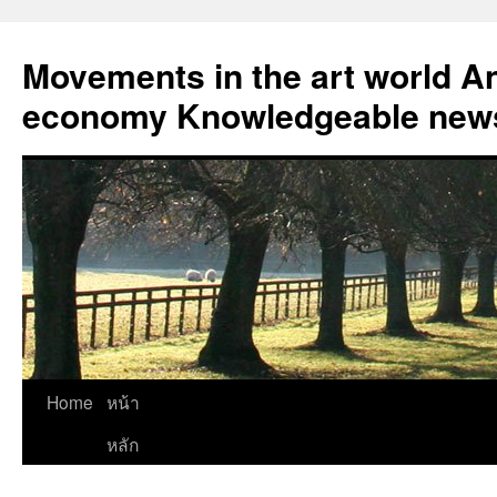
Skip
to
Movements in the art world An
content
economy Knowledgeable news
Home
หน้า
หลัก