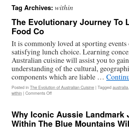
within
Tag Archives:
The Evolutionary Journey To 
Food Co
It is commonly loved at sporting events 
satisfying lunch choice. Learning conce
Australian cuisine will assist you to gai
understanding of the cultural, geographi
components which are liable …
Contin
Posted in
The Evolution of Australian Cuisine
|
Tagged
australia
on
within
|
Comments Off
The
Evolutionary
Journey
Why Iconic Aussie Landmark 
To
Within The Blue Mountains Will
Land
Of