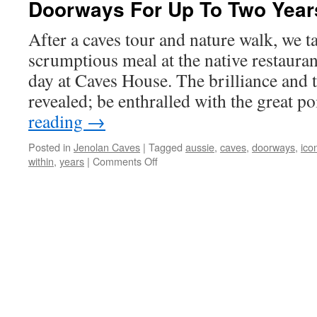
Doorways For Up To Two Year
Plenty
Food
After a caves tour and nature walk, we ta
Co
scrumptious meal at the native restaurant
day at Caves House. The brilliance and 
revealed; be enthralled with the great 
reading
→
Posted in
Jenolan Caves
|
Tagged
aussie
,
caves
,
doorways
,
ico
on
within
,
years
|
Comments Off
Why
Iconic
Aussie
Landmark
Jenolan
Caves
Within
The
Blue
Mountains
Will