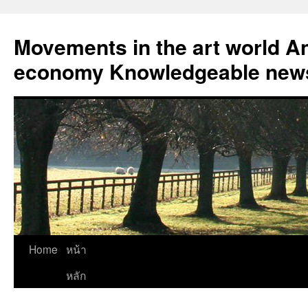
Skip
to
Movements in the art world An
content
economy Knowledgeable news
Home
หน้า
หลัก