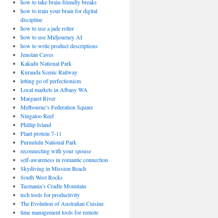
how to take brain-friendly breaks
how to train your brain for digital
discipline
how to use a jade roller
how to use Midjourney AI
how to write product descriptions
Jenolan Caves
Kakadu National Park
Kuranda Scenic Railway
letting go of perfectionism
Local markets in Albany WA
Margaret River
Melbourne’s Federation Square
Ningaloo Reef
Phillip Island
Plant protein 7-11
Purnululu National Park
reconnecting with your spouse
self-awareness in romantic connection
Skydiving in Mission Beach
South West Rocks
Tasmania’s Cradle Mountain
tech tools for productivity
The Evolution of Australian Cuisine
time management tools for remote