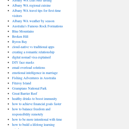
Albany WA craft beer tasting
Albany WA regional cuisine
Albany WA travel tips for first-time
visitors
Albany WA weather by season
Australia’s Famous Rock Formations
Blue Mountains
Broken Hill
Byron Bay
cloud-native vs traditional apps
creating a romantic relationship
digital nomad visa explained
DIY face masks
email overload solutions
emotional intelligence in marriage
Fishing Adventures in Australia
Fitzroy Island
Grampians National Park
Great Barrier Reef
healthy drinks to boost immunity
how to achieve financial goals faster
how to balance freedom and
responsibility remotely
how to be more intentional with time
how to build a lifelong learning