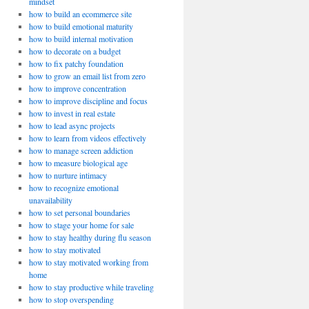
mindset
how to build an ecommerce site
how to build emotional maturity
how to build internal motivation
how to decorate on a budget
how to fix patchy foundation
how to grow an email list from zero
how to improve concentration
how to improve discipline and focus
how to invest in real estate
how to lead async projects
how to learn from videos effectively
how to manage screen addiction
how to measure biological age
how to nurture intimacy
how to recognize emotional
unavailability
how to set personal boundaries
how to stage your home for sale
how to stay healthy during flu season
how to stay motivated
how to stay motivated working from
home
how to stay productive while traveling
how to stop overspending