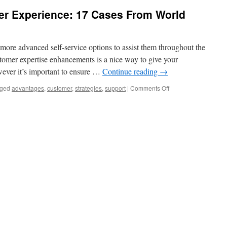
yer Experience: 17 Cases From World
more advanced self-service options to assist them throughout the
tomer expertise enhancements is a nice way to give your
wever it’s important to ensure …
Continue reading
→
on
ged
advantages
,
customer
,
strategies
,
support
|
Comments Off
Generative
Ai
For
Buyer
Experience:
17
Cases
From
World
Brands