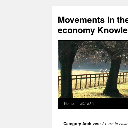
Skip
to
Movements in the 
content
economy Knowled
Home
หน้าหลัก
AI use in cust
Category Archives: