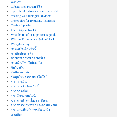
workers
tofusan high protein รีวิว
top cultural festivals around the world
tracking your biological rhythms
Travel Tips for Exploring Tasmania
Twelve Apostles
Uluru (Ayers Rock)
What brand of plant protein is good?
Wilsons Promontory National Park
Wineglass Bay
กระแสโซเชียลวันนี้
การกีดกันการค้า
การเจรจาการค้าตึงเครียด
การเมืองไทยในปัจจุบัน
กินโปรตีน
ข้อพิพาทภาษี
ข้อมูลใหม่วงการเทคโนโลยี
ข่าวการเงิน
ข่าวการเงินโลก วันนี้
ข่าวการเมือง
ข่าวสังคมออนไลน์
ข่าวสารล่าสุดเรื่องราวสังคม
ข่าวสารวงการกีฬาและการแข่งขัน
ข่าวสารเกี่ยวกับการพัฒนาสิ่ง
แวดล้อม