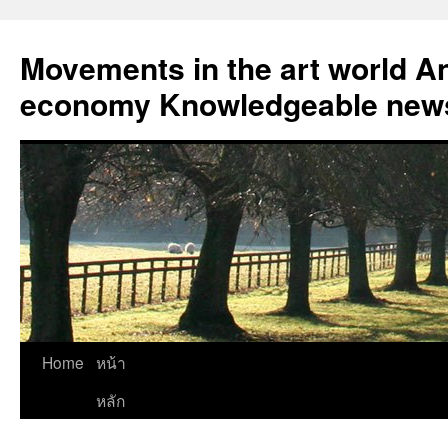
Skip
to
Movements in the art world An
content
economy Knowledgeable news
Home
หน้า
หลัก