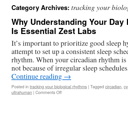
tracking your biolo
Category Archives:
Why Understanding Your Day
Is Essential Zest Labs
It’s important to prioritize good sleep 
attempt to set up a consistent sleep sched
rhythm. When your circadian rhythm is 
not because of irregular sleep schedules
Continue reading
→
Posted in
tracking your biological rhythms
|
Tagged
circadian
,
cy
on
ultrahuman
|
Comments Off
Why
Understanding
Your
Day
By
Day