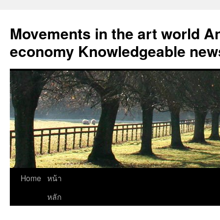
Skip
to
Movements in the art world An
content
economy Knowledgeable news
Home
หน้า
หลัก