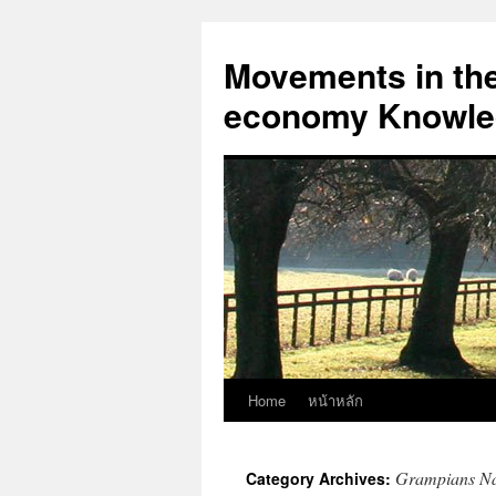
Skip
to
Movements in the 
content
economy Knowled
Home
หน้าหลัก
Grampians Na
Category Archives: