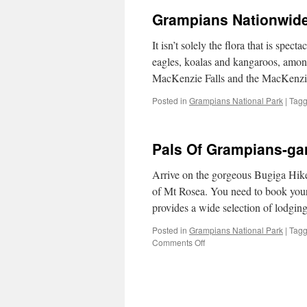
Grampians Nationwide 
It isn’t solely the flora that is spe
eagles, koalas and kangaroos, amo
MacKenzie Falls and the MacKenzie
Posted in
Grampians National Park
|
Tag
Pals Of Grampians-ga
Arrive on the gorgeous Bugiga Hike
of Mt Rosea. You need to book your 
provides a wide selection of lodgin
Posted in
Grampians National Park
|
Tag
on
Comments Off
Pals
Of
Grampians-
gariwerd