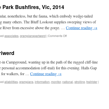
Park Bushfires, Vic, 2014
ctacular, nonetheless, but the fauna, which embody wedge-tailed
ng many others. The Bluff Lookout supplies sweeping views of
 River from excessive above the gorge. …
Continue reading
→
on
ged
associates
,
grampiansgariwerd
|
Comments Off
Grampians
Nationwide
Park
riwerd
Bushfires,
Vic,
-in Campground, wanting up in the path of the rugged cliff-line
2014
personal accommodation (off-trail) for this evening. Halls Gap
g for walkers, for …
Continue reading
→
ged
allabilities
,
grampians
,
information
,
monitor
,
national
,
strolling
,
trailrider
|