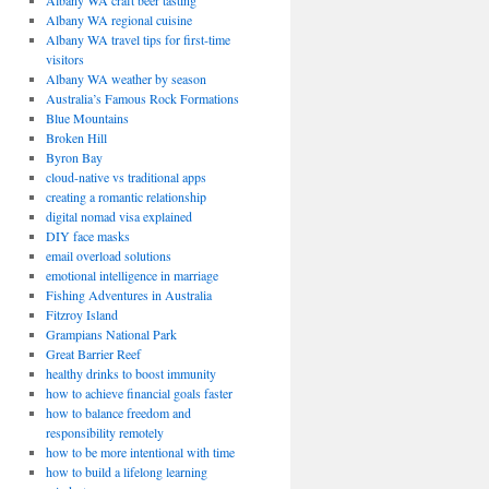
Albany WA craft beer tasting
Albany WA regional cuisine
Albany WA travel tips for first-time
visitors
Albany WA weather by season
Australia’s Famous Rock Formations
Blue Mountains
Broken Hill
Byron Bay
cloud-native vs traditional apps
creating a romantic relationship
digital nomad visa explained
DIY face masks
email overload solutions
emotional intelligence in marriage
Fishing Adventures in Australia
Fitzroy Island
Grampians National Park
Great Barrier Reef
healthy drinks to boost immunity
how to achieve financial goals faster
how to balance freedom and
responsibility remotely
how to be more intentional with time
how to build a lifelong learning