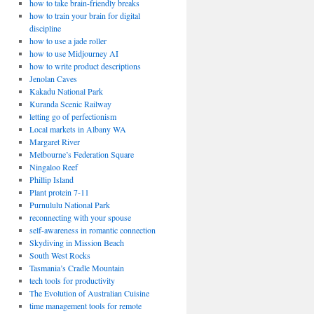
how to take brain-friendly breaks
how to train your brain for digital
discipline
how to use a jade roller
how to use Midjourney AI
how to write product descriptions
Jenolan Caves
Kakadu National Park
Kuranda Scenic Railway
letting go of perfectionism
Local markets in Albany WA
Margaret River
Melbourne’s Federation Square
Ningaloo Reef
Phillip Island
Plant protein 7-11
Purnululu National Park
reconnecting with your spouse
self-awareness in romantic connection
Skydiving in Mission Beach
South West Rocks
Tasmania’s Cradle Mountain
tech tools for productivity
The Evolution of Australian Cuisine
time management tools for remote