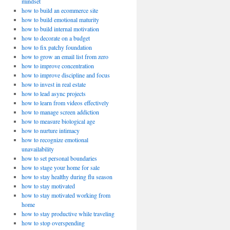
mindset
how to build an ecommerce site
how to build emotional maturity
how to build internal motivation
how to decorate on a budget
how to fix patchy foundation
how to grow an email list from zero
how to improve concentration
how to improve discipline and focus
how to invest in real estate
how to lead async projects
how to learn from videos effectively
how to manage screen addiction
how to measure biological age
how to nurture intimacy
how to recognize emotional
unavailability
how to set personal boundaries
how to stage your home for sale
how to stay healthy during flu season
how to stay motivated
how to stay motivated working from
home
how to stay productive while traveling
how to stop overspending