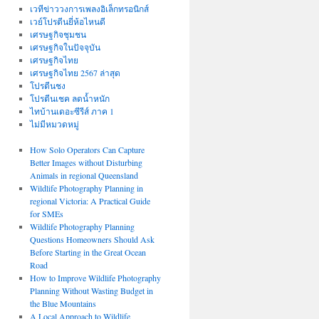
เวทีข่าววงการเพลงอิเล็กทรอนิกส์
เวย์โปรตีนยี่ห้อไหนดี
เศรษฐกิจชุมชน
เศรษฐกิจในปัจจุบัน
เศรษฐกิจไทย
เศรษฐกิจไทย 2567 ล่าสุด
โปรตีนชง
โปรตีนเชค ลดน้ำหนัก
ไทบ้านเดอะซีรีส์ ภาค 1
ไม่มีหมวดหมู่
How Solo Operators Can Capture
Better Images without Disturbing
Animals in regional Queensland
Wildlife Photography Planning in
regional Victoria: A Practical Guide
for SMEs
Wildlife Photography Planning
Questions Homeowners Should Ask
Before Starting in the Great Ocean
Road
How to Improve Wildlife Photography
Planning Without Wasting Budget in
the Blue Mountains
A Local Approach to Wildlife