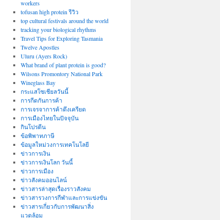
workers
tofusan high protein รีวิว
top cultural festivals around the world
tracking your biological rhythms
Travel Tips for Exploring Tasmania
Twelve Apostles
Uluru (Ayers Rock)
What brand of plant protein is good?
Wilsons Promontory National Park
Wineglass Bay
กระแสโซเชียลวันนี้
การกีดกันการค้า
การเจรจาการค้าตึงเครียด
การเมืองไทยในปัจจุบัน
กินโปรตีน
ข้อพิพาทภาษี
ข้อมูลใหม่วงการเทคโนโลยี
ข่าวการเงิน
ข่าวการเงินโลก วันนี้
ข่าวการเมือง
ข่าวสังคมออนไลน์
ข่าวสารล่าสุดเรื่องราวสังคม
ข่าวสารวงการกีฬาและการแข่งขัน
ข่าวสารเกี่ยวกับการพัฒนาสิ่ง
แวดล้อม