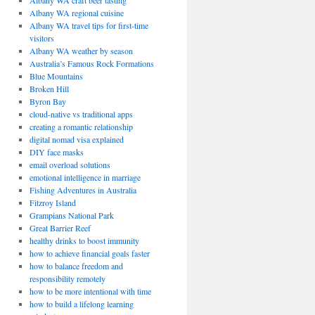
Albany WA craft beer tasting
Albany WA regional cuisine
Albany WA travel tips for first-time
visitors
Albany WA weather by season
Australia’s Famous Rock Formations
Blue Mountains
Broken Hill
Byron Bay
cloud-native vs traditional apps
creating a romantic relationship
digital nomad visa explained
DIY face masks
email overload solutions
emotional intelligence in marriage
Fishing Adventures in Australia
Fitzroy Island
Grampians National Park
Great Barrier Reef
healthy drinks to boost immunity
how to achieve financial goals faster
how to balance freedom and
responsibility remotely
how to be more intentional with time
how to build a lifelong learning