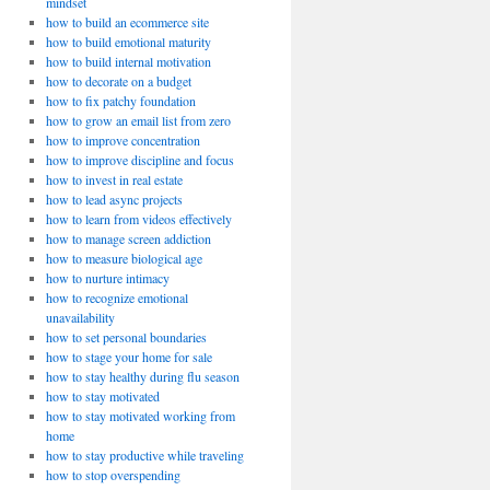
mindset
how to build an ecommerce site
how to build emotional maturity
how to build internal motivation
how to decorate on a budget
how to fix patchy foundation
how to grow an email list from zero
how to improve concentration
how to improve discipline and focus
how to invest in real estate
how to lead async projects
how to learn from videos effectively
how to manage screen addiction
how to measure biological age
how to nurture intimacy
how to recognize emotional
unavailability
how to set personal boundaries
how to stage your home for sale
how to stay healthy during flu season
how to stay motivated
how to stay motivated working from
home
how to stay productive while traveling
how to stop overspending