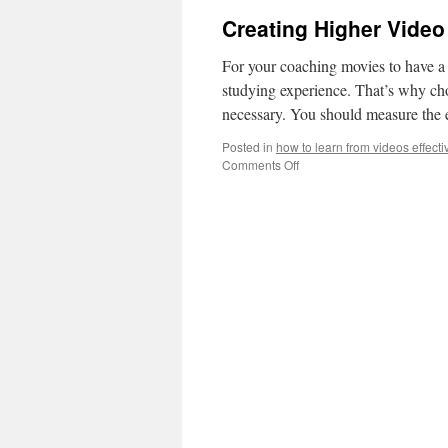
Creating Higher Video
For your coaching movies to have a
studying experience. That’s why ch
necessary. You should measure the 
Posted in
how to learn from videos effecti
on
Comments Off
Creating
Higher
Video
For
Learning:
Processing
And
Learning