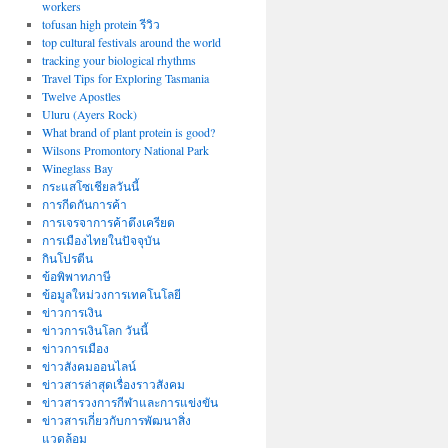
workers
tofusan high protein รีวิว
top cultural festivals around the world
tracking your biological rhythms
Travel Tips for Exploring Tasmania
Twelve Apostles
Uluru (Ayers Rock)
What brand of plant protein is good?
Wilsons Promontory National Park
Wineglass Bay
กระแสโซเชียลวันนี้
การกีดกันการค้า
การเจรจาการค้าตึงเครียด
การเมืองไทยในปัจจุบัน
กินโปรตีน
ข้อพิพาทภาษี
ข้อมูลใหม่วงการเทคโนโลยี
ข่าวการเงิน
ข่าวการเงินโลก วันนี้
ข่าวการเมือง
ข่าวสังคมออนไลน์
ข่าวสารล่าสุดเรื่องราวสังคม
ข่าวสารวงการกีฬาและการแข่งขัน
ข่าวสารเกี่ยวกับการพัฒนาสิ่ง
แวดล้อม