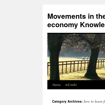
Skip
to
Movements in the 
content
economy Knowled
Home
หน้าหลัก
how to learn f
Category Archives: