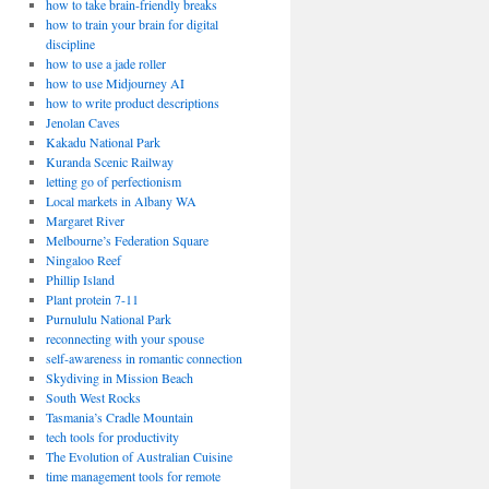
how to take brain-friendly breaks
how to train your brain for digital
discipline
how to use a jade roller
how to use Midjourney AI
how to write product descriptions
Jenolan Caves
Kakadu National Park
Kuranda Scenic Railway
letting go of perfectionism
Local markets in Albany WA
Margaret River
Melbourne’s Federation Square
Ningaloo Reef
Phillip Island
Plant protein 7-11
Purnululu National Park
reconnecting with your spouse
self-awareness in romantic connection
Skydiving in Mission Beach
South West Rocks
Tasmania’s Cradle Mountain
tech tools for productivity
The Evolution of Australian Cuisine
time management tools for remote