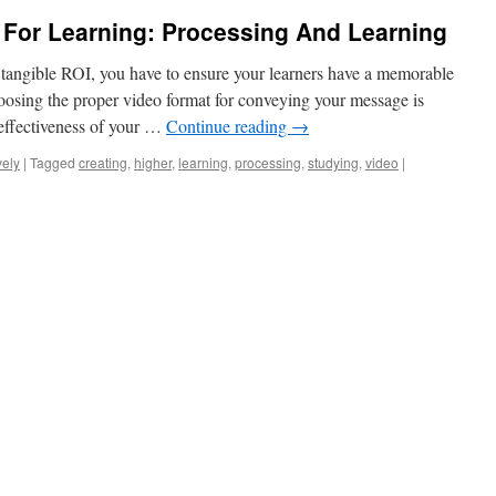
 For Learning: Processing And Learning
 tangible ROI, you have to ensure your learners have a memorable
oosing the proper video format for conveying your message is
effectiveness of your …
Continue reading
→
vely
|
Tagged
creating
,
higher
,
learning
,
processing
,
studying
,
video
|