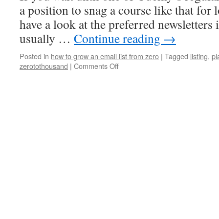
a position to snag a course like that for
have a look at the preferred newsletters 
usually …
Continue reading
→
Posted in
how to grow an email list from zero
|
Tagged
listing
,
pl
on
zerotothousand
|
Comments Off
Tips
On
How
To
Write
Cold
Emails
That
Get
Replies
Complete
Guide