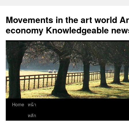
Skip
to
Movements in the art world An
content
economy Knowledgeable news
Home
หน้า
หลัก