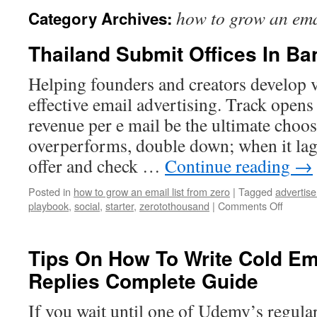
how to grow an emai
Category Archives:
Thailand Submit Offices In B
Helping founders and creators develop v
effective email advertising. Track opens 
revenue per e mail be the ultimate choo
overperforms, double down; when it lags
offer and check …
Continue reading
→
Posted in
how to grow an email list from zero
|
Tagged
advertis
on
playbook
,
social
,
starter
,
zerotothousand
|
Comments Off
Thailan
Submit
Offices
Tips On How To Write Cold Em
In
Replies Complete Guide
Bangko
If you wait until one of Udemy’s regular