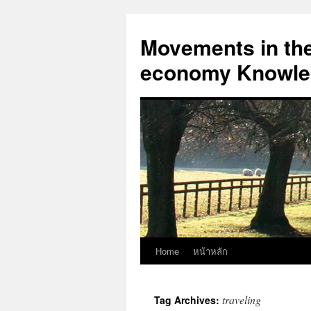
Skip
to
Movements in the 
content
economy Knowled
Home
หน้าหลัก
traveling
Tag Archives: