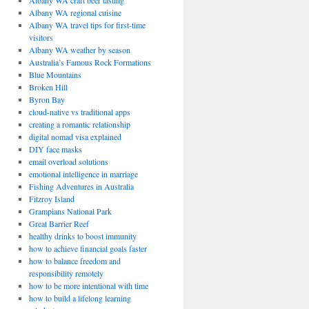
Albany WA craft beer tasting
Albany WA regional cuisine
Albany WA travel tips for first-time
visitors
Albany WA weather by season
Australia’s Famous Rock Formations
Blue Mountains
Broken Hill
Byron Bay
cloud-native vs traditional apps
creating a romantic relationship
digital nomad visa explained
DIY face masks
email overload solutions
emotional intelligence in marriage
Fishing Adventures in Australia
Fitzroy Island
Grampians National Park
Great Barrier Reef
healthy drinks to boost immunity
how to achieve financial goals faster
how to balance freedom and
responsibility remotely
how to be more intentional with time
how to build a lifelong learning