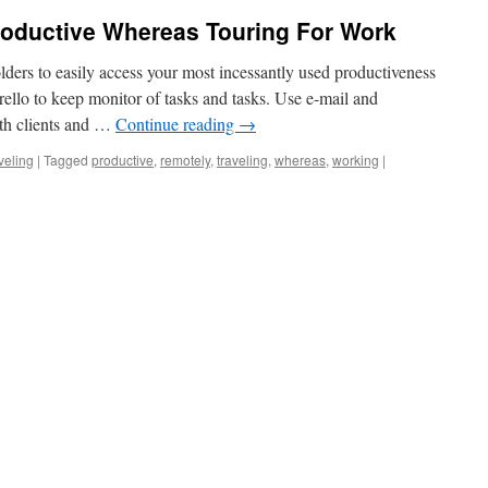
oductive Whereas Touring For Work
lders to easily access your most incessantly used productiveness
Trello to keep monitor of tasks and tasks. Use e-mail and
th clients and …
Continue reading
→
veling
|
Tagged
productive
,
remotely
,
traveling
,
whereas
,
working
|