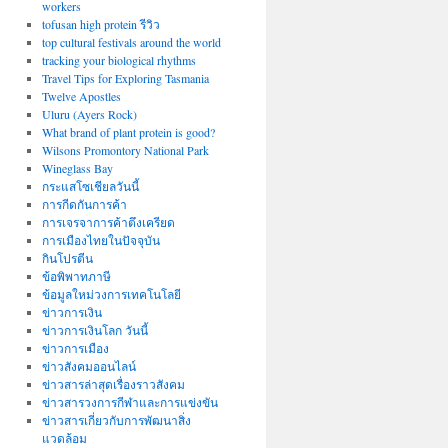
workers
tofusan high protein รีวิว
top cultural festivals around the world
tracking your biological rhythms
Travel Tips for Exploring Tasmania
Twelve Apostles
Uluru (Ayers Rock)
What brand of plant protein is good?
Wilsons Promontory National Park
Wineglass Bay
กระแสโซเชียลวันนี้
การกีดกันการค้า
การเจรจาการค้าตึงเครียด
การเมืองไทยในปัจจุบัน
กินโปรตีน
ข้อพิพาทภาษี
ข้อมูลใหม่วงการเทคโนโลยี
ข่าวการเงิน
ข่าวการเงินโลก วันนี้
ข่าวการเมือง
ข่าวสังคมออนไลน์
ข่าวสารล่าสุดเรื่องราวสังคม
ข่าวสารวงการกีฬาและการแข่งขัน
ข่าวสารเกี่ยวกับการพัฒนาสิ่ง
แวดล้อม