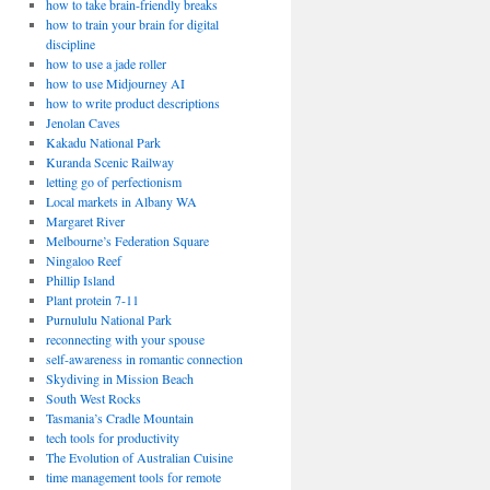
how to take brain-friendly breaks
how to train your brain for digital
discipline
how to use a jade roller
how to use Midjourney AI
how to write product descriptions
Jenolan Caves
Kakadu National Park
Kuranda Scenic Railway
letting go of perfectionism
Local markets in Albany WA
Margaret River
Melbourne’s Federation Square
Ningaloo Reef
Phillip Island
Plant protein 7-11
Purnululu National Park
reconnecting with your spouse
self-awareness in romantic connection
Skydiving in Mission Beach
South West Rocks
Tasmania’s Cradle Mountain
tech tools for productivity
The Evolution of Australian Cuisine
time management tools for remote