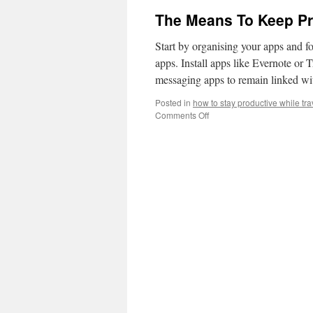
The Means To Keep Pr
Start by organising your apps and fo
apps. Install apps like Evernote or 
messaging apps to remain linked wi
Posted in
how to stay productive while tra
on
Comments Off
The
Means
To
Keep
Productive
Whereas
Touring
For
Work