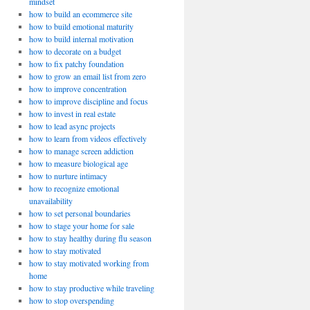
mindset
how to build an ecommerce site
how to build emotional maturity
how to build internal motivation
how to decorate on a budget
how to fix patchy foundation
how to grow an email list from zero
how to improve concentration
how to improve discipline and focus
how to invest in real estate
how to lead async projects
how to learn from videos effectively
how to manage screen addiction
how to measure biological age
how to nurture intimacy
how to recognize emotional
unavailability
how to set personal boundaries
how to stage your home for sale
how to stay healthy during flu season
how to stay motivated
how to stay motivated working from
home
how to stay productive while traveling
how to stop overspending