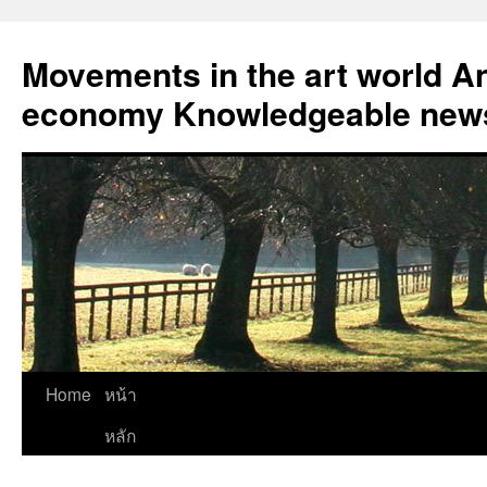
Skip
to
Movements in the art world An
content
economy Knowledgeable news
Home
หน้า
หลัก