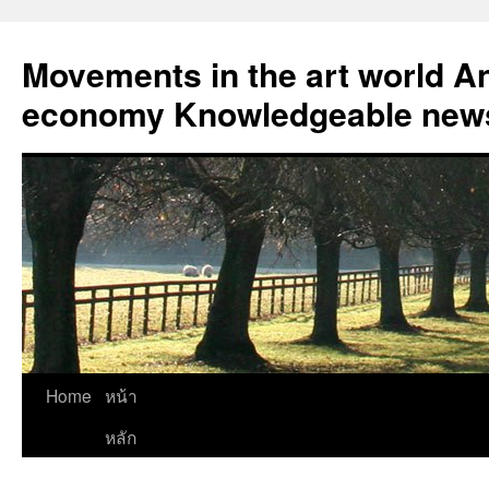
Skip
to
Movements in the art world An
content
economy Knowledgeable news
Home
หน้า
หลัก