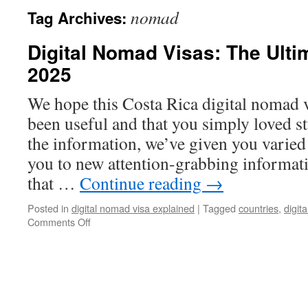
nomad
Tag Archives:
Digital Nomad Visas: The Ulti
2025
We hope this Costa Rica digital nomad 
been useful and that you simply loved s
the information, we’ve given you varied
you to new attention-grabbing informatio
that …
Continue reading
→
Posted in
digital nomad visa explained
|
Tagged
countries
,
digita
on
Comments Off
Digital
Nomad
Visas:
The
Ultimate
Guide