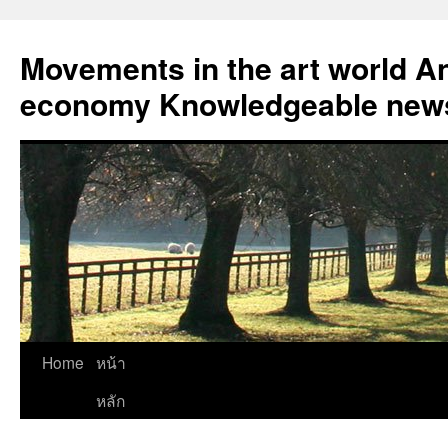
Skip
to
Movements in the art world An
content
economy Knowledgeable news
Home
หน้า
หลัก