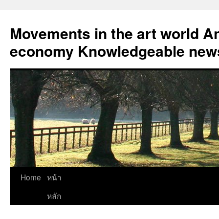
Skip
to
Movements in the art world An
content
economy Knowledgeable news
Home
หน้า
หลัก