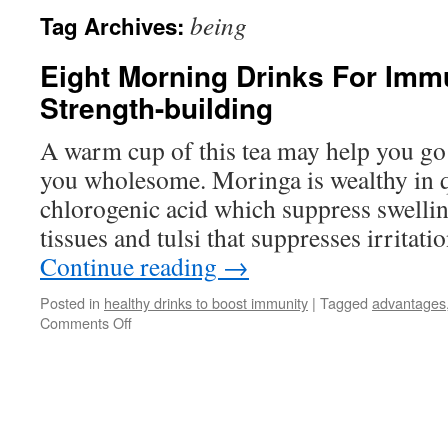
being
Tag Archives:
Eight Morning Drinks For Imm
Strength-building
A warm cup of this tea may help you go
you wholesome. Moringa is wealthy in 
chlorogenic acid which suppress swelli
tissues and tulsi that suppresses irritat
Continue reading
→
Posted in
healthy drinks to boost immunity
|
Tagged
advantages
on
Comments Off
Eight
Morning
Drinks
For
Immunity
And