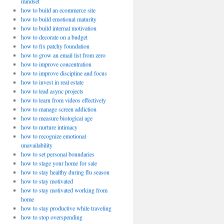
mindset
how to build an ecommerce site
how to build emotional maturity
how to build internal motivation
how to decorate on a budget
how to fix patchy foundation
how to grow an email list from zero
how to improve concentration
how to improve discipline and focus
how to invest in real estate
how to lead async projects
how to learn from videos effectively
how to manage screen addiction
how to measure biological age
how to nurture intimacy
how to recognize emotional
unavailability
how to set personal boundaries
how to stage your home for sale
how to stay healthy during flu season
how to stay motivated
how to stay motivated working from
home
how to stay productive while traveling
how to stop overspending