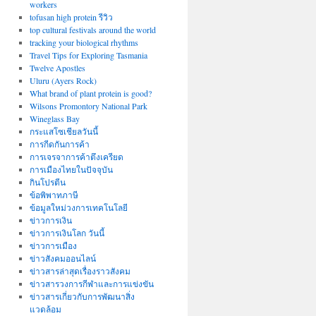
workers
tofusan high protein รีวิว
top cultural festivals around the world
tracking your biological rhythms
Travel Tips for Exploring Tasmania
Twelve Apostles
Uluru (Ayers Rock)
What brand of plant protein is good?
Wilsons Promontory National Park
Wineglass Bay
กระแสโซเชียลวันนี้
การกีดกันการค้า
การเจรจาการค้าตึงเครียด
การเมืองไทยในปัจจุบัน
กินโปรตีน
ข้อพิพาทภาษี
ข้อมูลใหม่วงการเทคโนโลยี
ข่าวการเงิน
ข่าวการเงินโลก วันนี้
ข่าวการเมือง
ข่าวสังคมออนไลน์
ข่าวสารล่าสุดเรื่องราวสังคม
ข่าวสารวงการกีฬาและการแข่งขัน
ข่าวสารเกี่ยวกับการพัฒนาสิ่ง
แวดล้อม