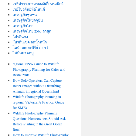
เวทีข่าววงการเพลงอิเล็กทรอนิกส์
เวย์โปรตีนยี่ห้อไหนดี
เศรษฐกิจชุมชน
เศรษฐกิจในปัจจุบัน
เศรษฐกิจไทย
เศรษฐกิจไทย 2567 ล่าสุด
โปรตีนชง
โปรตีนเชค ลดน้ำหนัก
ไทบ้านเดอะซีรีส์ ภาค 1
ไม่มีหมวดหมู่
regional NSW Guide to Wildlife
Photography Planning for Cafes and
Restaurants
How Solo Operators Can Capture
Better Images without Disturbing
Animals in regional Queensland
Wildlife Photography Planning in
regional Victoria: A Practical Guide
for SMEs
Wildlife Photography Planning
Questions Homeowners Should Ask
Before Starting in the Great Ocean
Road
How to Improve Wildlife Photography