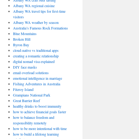
Albany WA craft beer tasting
Albany WA regional cuisine
Albany WA travel tips for first-time
visitors
Albany WA weather by season
Australia’s Famous Rock Formations
Blue Mountains
Broken Hill
Byron Bay
cloud-native vs traditional apps
creating a romantic relationship
digital nomad visa explained
DIY face masks
email overload solutions
emotional intelligence in marriage
Fishing Adventures in Australia
Fitzroy Island
Grampians National Park
Great Barrier Reef
healthy drinks to boost immunity
how to achieve financial goals faster
how to balance freedom and
responsibility remotely
how to be more intentional with time
how to build a lifelong learning