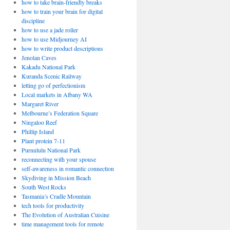
how to take brain-friendly breaks
how to train your brain for digital
discipline
how to use a jade roller
how to use Midjourney AI
how to write product descriptions
Jenolan Caves
Kakadu National Park
Kuranda Scenic Railway
letting go of perfectionism
Local markets in Albany WA
Margaret River
Melbourne’s Federation Square
Ningaloo Reef
Phillip Island
Plant protein 7-11
Purnululu National Park
reconnecting with your spouse
self-awareness in romantic connection
Skydiving in Mission Beach
South West Rocks
Tasmania’s Cradle Mountain
tech tools for productivity
The Evolution of Australian Cuisine
time management tools for remote