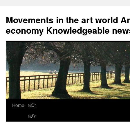
Skip
to
Movements in the art world An
content
economy Knowledgeable news
Home
หน้า
หลัก