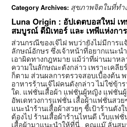
สุขภาพจิตในที่ทำ
Category Archives:
Luna Origin : อัปเดตบอสใหม่ เ
สมบูรณ์ ดีมิเทอร์ และ เทพีแห่งการ
ส่วนกรณีของเจ๊ไฝ พบว่ายังไม่มีการแ
ลักษณ์อักษร ซึ่งเจ้าหน้าที่อยากแนะ
เอาผิดทางกฎหมาย แม้ว่าที่ผ่านมาหลา
ความในลักษณะดังกล่าว เพราะเคลียร์กั
ก็ตาม ส่วนผลการตรวจสอบเบื้องต้น พบ
อาหารร้านเจ๊ไฝคนดังกล่าว ไม่ใช่ข้
ใด. แฟชั่นเสื้อผ้า แฟชั่นผู้หญิง แฟชั่น
อัพเดทวงการแฟชั่น เสื้อผ้าแฟชั่นสว
แนะนำร้านเสื้อผ้าสวยๆ ชี้เป้าร้านดั
ต้องไป ร้านเสื้อผ้าร้านไหนดี เว็บแฟช
เสื้อผ้ามาแนะนำให้ที่นี่.. คุณแม๊ ลั่นสม