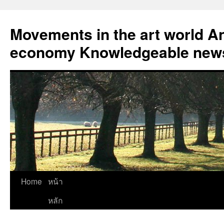
Skip
to
Movements in the art world An
content
economy Knowledgeable news
Home
หน้า
หลัก