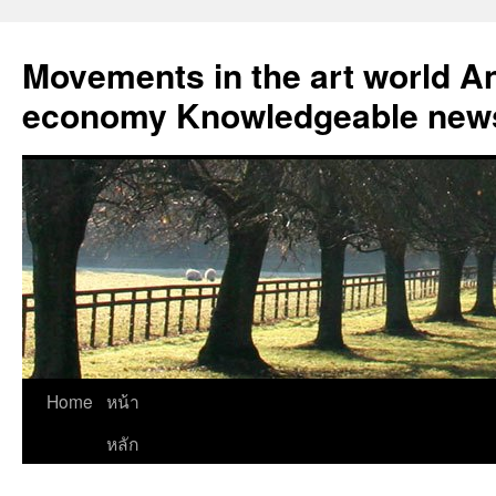
Skip
to
Movements in the art world An
content
economy Knowledgeable news
Home
หน้า
หลัก