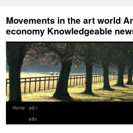
Skip
to
Movements in the art world An
content
economy Knowledgeable news
Home
หน้า
หลัก