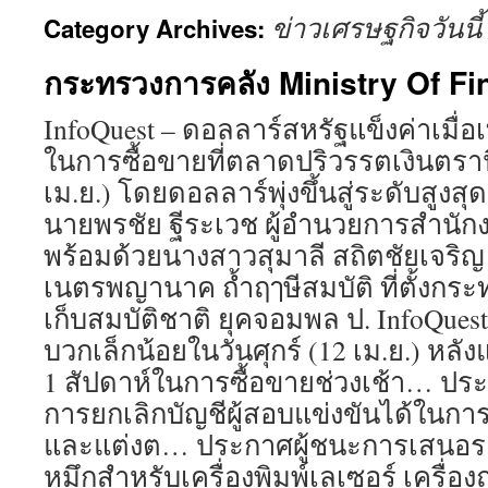
ข่าวเศรษฐกิจวันนี้
Category Archives:
กระทรวงการคลัง Ministry Of F
InfoQuest – ดอลลาร์สหรัฐแข็งค่าเมื่อเ
ในการซื้อขายที่ตลาดปริวรรตเงินตรานิ
เม.ย.) โดยดอลลาร์พุ่งขึ้นสู่ระดับสูงสุ
นายพรชัย ฐีระเวช ผู้อำนวยการสำนัก
พร้อมด้วยนางสาวสุมาลี สถิตชัยเจริญ…
เนตรพญานาค ถ้ำฤๅษีสมบัติ ที่ตั้งกระท
เก็บสมบัติชาติ ยุคจอมพล ป. InfoQuest
บวกเล็กน้อยในวันศุกร์ (12 เม.ย.) หล
1 สัปดาห์ในการซื้อขายช่วงเช้า… ปร
การยกเลิกบัญชีผู้สอบแข่งขันได้ในการ
และแต่งต… ประกาศผู้ชนะการเสนอร
หมึกสำหรับเครื่องพิมพ์เลเซอร์ เครื่