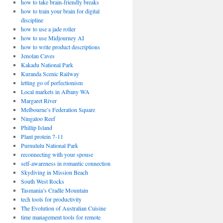
how to take brain-friendly breaks
how to train your brain for digital
discipline
how to use a jade roller
how to use Midjourney AI
how to write product descriptions
Jenolan Caves
Kakadu National Park
Kuranda Scenic Railway
letting go of perfectionism
Local markets in Albany WA
Margaret River
Melbourne’s Federation Square
Ningaloo Reef
Phillip Island
Plant protein 7-11
Purnululu National Park
reconnecting with your spouse
self-awareness in romantic connection
Skydiving in Mission Beach
South West Rocks
Tasmania’s Cradle Mountain
tech tools for productivity
The Evolution of Australian Cuisine
time management tools for remote