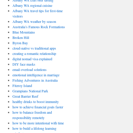
Albany WA craft beer tasting
Albany WA regional cuisine
Albany WA travel tips for first-time
visitors
Albany WA weather by season
Australia’s Famous Rock Formations
Blue Mountains
Broken Hill
Byron Bay
cloud-native vs traditional apps
creating a romantic relationship
digital nomad visa explained
DIY face masks
email overload solutions
emotional intelligence in marriage
Fishing Adventures in Australia
Fitzroy Island
Grampians National Park
Great Barrier Reef
healthy drinks to boost immunity
how to achieve financial goals faster
how to balance freedom and
responsibility remotely
how to be more intentional with time
how to build a lifelong learning