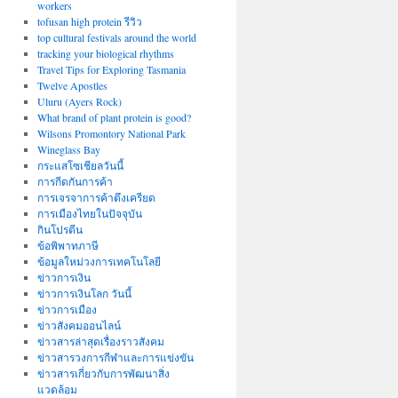
workers
tofusan high protein รีวิว
top cultural festivals around the world
tracking your biological rhythms
Travel Tips for Exploring Tasmania
Twelve Apostles
Uluru (Ayers Rock)
What brand of plant protein is good?
Wilsons Promontory National Park
Wineglass Bay
กระแสโซเชียลวันนี้
การกีดกันการค้า
การเจรจาการค้าตึงเครียด
การเมืองไทยในปัจจุบัน
กินโปรตีน
ข้อพิพาทภาษี
ข้อมูลใหม่วงการเทคโนโลยี
ข่าวการเงิน
ข่าวการเงินโลก วันนี้
ข่าวการเมือง
ข่าวสังคมออนไลน์
ข่าวสารล่าสุดเรื่องราวสังคม
ข่าวสารวงการกีฬาและการแข่งขัน
ข่าวสารเกี่ยวกับการพัฒนาสิ่ง
แวดล้อม