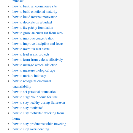
mindset
how to build an ecommerce site
how to build emotional maturity
how to build internal motivation
how to decorate on a budget
how to fix patchy foundation
how to grow an email list from zero
how to improve concentration
how to improve discipline and focus
how to invest in real estate
how to lead async projects
how to learn from videos effectively
how to manage screen addiction
how to measure biological age
how to nurture intimacy
how to recognize emotional
unavailability
how to set personal boundaries
how to stage your home for sale
how to stay healthy during flu season
how to stay motivated
how to stay motivated working from
home
how to stay productive while traveling
how to stop overspending