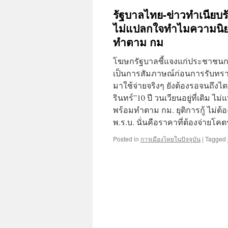
รัฐบาลไทย-ข่าวทำเนียบรัฐ
ไม่แปลกใจทำไมความนิยม
ทำตาม กม
โฆษกรัฐบาลชี้แจงแก่ประชาชนกรณ
เป็นการสัมภาษณ์ก่อนการรับทราบว
มาใช้จ่ายจริงๆ ยังต้องรอจนถึงไตร
รินทร์”10 ปี วนเวียนอยู่ที่เดิม
พร้อมทำตาม กม. ยุติการกู้ ไม่ต้
พ.ร.บ. นั่นคือราคาที่ต้องจ่ายโค
Posted in
การเมืองไทยในปัจจุบัน
|
Tagged