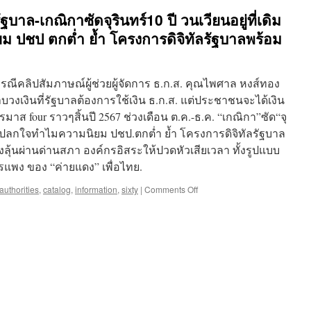
บาล-เกณิกาซัดจุรินทร์10 ปี วนเวียนอยู่ที่เดิม
 ปชป ตกต่ำ ย้ำ โครงการดิจิทัลรัฐบาลพร้อม
ีคลิปสัมภาษณ์ผู้ช่วยผู้จัดการ ธ.ก.ส. คุณไพศาล หงส์ทอง
งเงินที่รัฐบาลต้องการใช้เงิน ธ.ก.ส. แต่ประชาชนจะได้เงิน
มาส four ราวๆสิ้นปี 2567 ช่วงเดือน ต.ค.-ธ.ค. “เกณิกา”ซัด“จุ
 ไม่แปลกใจทำไมความนิยม ปชป.ตกต่ำ ย้ำ โครงการดิจิทัลรัฐบาล
องลุ้นผ่านด่านสภา องค์กรอิสระให้ปวดหัวเสียเวลา ทั้งรูปแบบ
ตรแพง ของ “ค่ายแดง” เพื่อไทย.
on
authorities
,
catalog
,
information
,
sixty
|
Comments Off
รัฐบาล
ไทย-
ข่าว
ทำเนียบ
รัฐบาล-
เกณิ
กา
ซัด
จุ