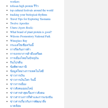
workers
tofusan high protein รีวิว
top cultural festivals around the world
tracking your biological rhythms
Travel Tips for Exploring Tasmania
Twelve Apostles
Uluru (Ayers Rock)
What brand of plant protein is good?
Wilsons Promontory National Park
Wineglass Bay
กระแสโซเชียลวันนี้
การกีดกันการค้า
การเจรจาการค้าตึงเครียด
การเมืองไทยในปัจจุบัน
กินโปรตีน
ข้อพิพาทภาษี
ข้อมูลใหม่วงการเทคโนโลยี
ข่าวการเงิน
ข่าวการเงินโลก วันนี้
ข่าวการเมือง
ข่าวสังคมออนไลน์
ข่าวสารล่าสุดเรื่องราวสังคม
ข่าวสารวงการกีฬาและการแข่งขัน
ข่าวสารเกี่ยวกับการพัฒนาสิ่ง
แวดล้อม