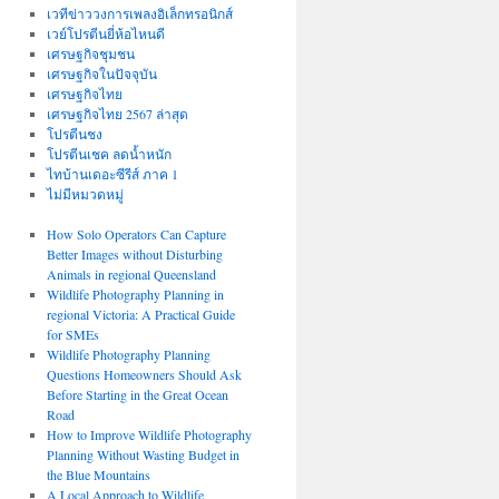
เวทีข่าววงการเพลงอิเล็กทรอนิกส์
เวย์โปรตีนยี่ห้อไหนดี
เศรษฐกิจชุมชน
เศรษฐกิจในปัจจุบัน
เศรษฐกิจไทย
เศรษฐกิจไทย 2567 ล่าสุด
โปรตีนชง
โปรตีนเชค ลดน้ำหนัก
ไทบ้านเดอะซีรีส์ ภาค 1
ไม่มีหมวดหมู่
How Solo Operators Can Capture
Better Images without Disturbing
Animals in regional Queensland
Wildlife Photography Planning in
regional Victoria: A Practical Guide
for SMEs
Wildlife Photography Planning
Questions Homeowners Should Ask
Before Starting in the Great Ocean
Road
How to Improve Wildlife Photography
Planning Without Wasting Budget in
the Blue Mountains
A Local Approach to Wildlife