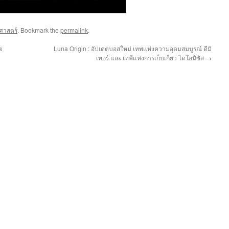
าศาสตร์
. Bookmark the
permalink
.
ย
Luna Origin : อัปเดตบอสใหม่ เทพแห่งความอุดมสมบูรณ์ ดีมิ
เทอร์ และ เทพีแห่งการเก็บเกี่ยว ไดโอนิซัส
→