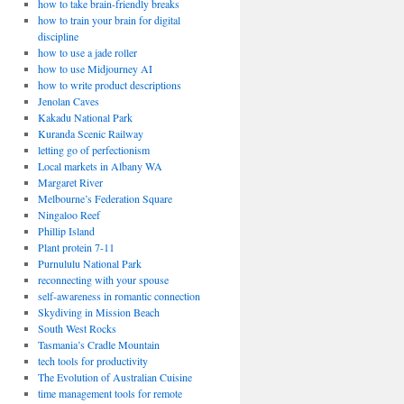
how to take brain-friendly breaks
how to train your brain for digital
discipline
how to use a jade roller
how to use Midjourney AI
how to write product descriptions
Jenolan Caves
Kakadu National Park
Kuranda Scenic Railway
letting go of perfectionism
Local markets in Albany WA
Margaret River
Melbourne’s Federation Square
Ningaloo Reef
Phillip Island
Plant protein 7-11
Purnululu National Park
reconnecting with your spouse
self-awareness in romantic connection
Skydiving in Mission Beach
South West Rocks
Tasmania’s Cradle Mountain
tech tools for productivity
The Evolution of Australian Cuisine
time management tools for remote