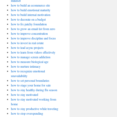
mindset
how to build an ecommerce site
how to build emotional maturity
how to build internal motivation
how to decorate on a budget
how to fix patchy foundation
how to grow an email list from zero
how to improve concentration
how to improve discipline and focus
how to invest in real estate
how to lead async projects
how to learn from videos effectively
how to manage screen addiction
how to measure biological age
how to nurture intimacy
how to recognize emotional
unavailability
how to set personal boundaries
how to stage your home for sale
how to stay healthy during flu season
how to stay motivated
how to stay motivated working from
home
how to stay productive while traveling
how to stop overspending