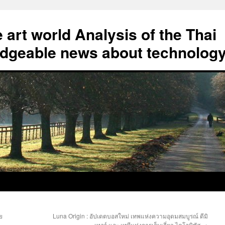
art world Analysis of the Thai
geable news about technolog
ย
Luna Origin : อัปเดตบอสใหม่ เทพแห่งความอุดมสมบูรณ์ ดีมิ
เทอร์ และ เทพีแห่งการเก็บเกี่ยว ไดโอนิซัส
→