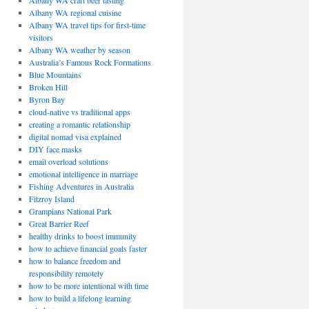
Albany WA craft beer tasting
Albany WA regional cuisine
Albany WA travel tips for first-time
visitors
Albany WA weather by season
Australia’s Famous Rock Formations
Blue Mountains
Broken Hill
Byron Bay
cloud-native vs traditional apps
creating a romantic relationship
digital nomad visa explained
DIY face masks
email overload solutions
emotional intelligence in marriage
Fishing Adventures in Australia
Fitzroy Island
Grampians National Park
Great Barrier Reef
healthy drinks to boost immunity
how to achieve financial goals faster
how to balance freedom and
responsibility remotely
how to be more intentional with time
how to build a lifelong learning