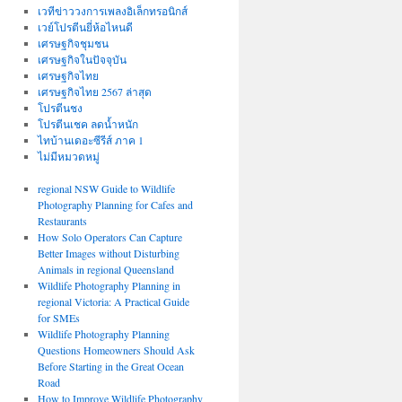
เวทีข่าววงการเพลงอิเล็กทรอนิกส์
เวย์โปรตีนยี่ห้อไหนดี
เศรษฐกิจชุมชน
เศรษฐกิจในปัจจุบัน
เศรษฐกิจไทย
เศรษฐกิจไทย 2567 ล่าสุด
โปรตีนชง
โปรตีนเชค ลดน้ำหนัก
ไทบ้านเดอะซีรีส์ ภาค 1
ไม่มีหมวดหมู่
regional NSW Guide to Wildlife
Photography Planning for Cafes and
Restaurants
How Solo Operators Can Capture
Better Images without Disturbing
Animals in regional Queensland
Wildlife Photography Planning in
regional Victoria: A Practical Guide
for SMEs
Wildlife Photography Planning
Questions Homeowners Should Ask
Before Starting in the Great Ocean
Road
How to Improve Wildlife Photography