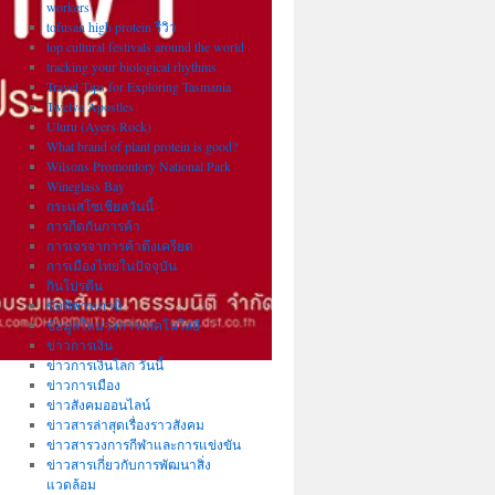
workers
tofusan high protein รีวิว
top cultural festivals around the world
tracking your biological rhythms
Travel Tips for Exploring Tasmania
Twelve Apostles
Uluru (Ayers Rock)
What brand of plant protein is good?
Wilsons Promontory National Park
Wineglass Bay
กระแสโซเชียลวันนี้
การกีดกันการค้า
การเจรจาการค้าตึงเครียด
การเมืองไทยในปัจจุบัน
กินโปรตีน
ข้อพิพาทภาษี
ข้อมูลใหม่วงการเทคโนโลยี
ข่าวการเงิน
ข่าวการเงินโลก วันนี้
ข่าวการเมือง
ข่าวสังคมออนไลน์
ข่าวสารล่าสุดเรื่องราวสังคม
ข่าวสารวงการกีฬาและการแข่งขัน
ข่าวสารเกี่ยวกับการพัฒนาสิ่ง
แวดล้อม