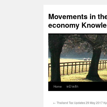
Skip
to
Movements in the 
content
economy Knowled
Home
หน้าหลัก
←
Thailand Tax Updates 29 May 2017 K