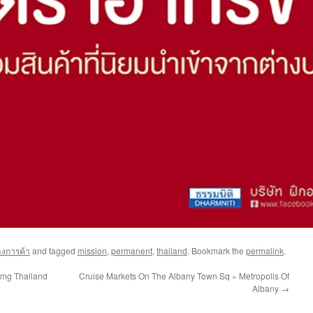
างการค้า
and tagged
mission
,
permanent
,
thailand
. Bookmark the
permalink
.
pmg Thailand
Cruise Markets On The Albany Town Sq » Metropolis Of
Albany
→