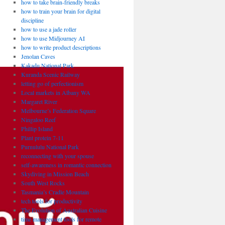
how to take brain-friendly breaks
how to train your brain for digital
discipline
how to use a jade roller
how to use Midjourney AI
how to write product descriptions
Jenolan Caves
Kakadu National Park
Kuranda Scenic Railway
letting go of perfectionism
Local markets in Albany WA
Margaret River
Melbourne’s Federation Square
Ningaloo Reef
Phillip Island
Plant protein 7-11
Purnululu National Park
reconnecting with your spouse
self-awareness in romantic connection
Skydiving in Mission Beach
South West Rocks
Tasmania’s Cradle Mountain
tech tools for productivity
The Evolution of Australian Cuisine
time management tools for remote