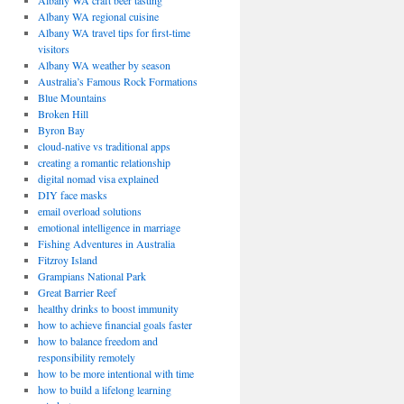
Albany WA craft beer tasting
Albany WA regional cuisine
Albany WA travel tips for first-time
visitors
Albany WA weather by season
Australia’s Famous Rock Formations
Blue Mountains
Broken Hill
Byron Bay
cloud-native vs traditional apps
creating a romantic relationship
digital nomad visa explained
DIY face masks
email overload solutions
emotional intelligence in marriage
Fishing Adventures in Australia
Fitzroy Island
Grampians National Park
Great Barrier Reef
healthy drinks to boost immunity
how to achieve financial goals faster
how to balance freedom and
responsibility remotely
how to be more intentional with time
how to build a lifelong learning