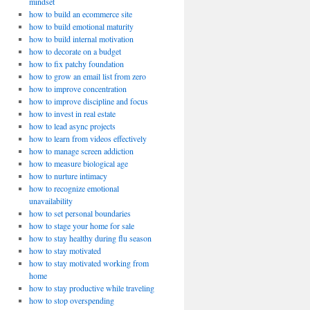
mindset
how to build an ecommerce site
how to build emotional maturity
how to build internal motivation
how to decorate on a budget
how to fix patchy foundation
how to grow an email list from zero
how to improve concentration
how to improve discipline and focus
how to invest in real estate
how to lead async projects
how to learn from videos effectively
how to manage screen addiction
how to measure biological age
how to nurture intimacy
how to recognize emotional
unavailability
how to set personal boundaries
how to stage your home for sale
how to stay healthy during flu season
how to stay motivated
how to stay motivated working from
home
how to stay productive while traveling
how to stop overspending