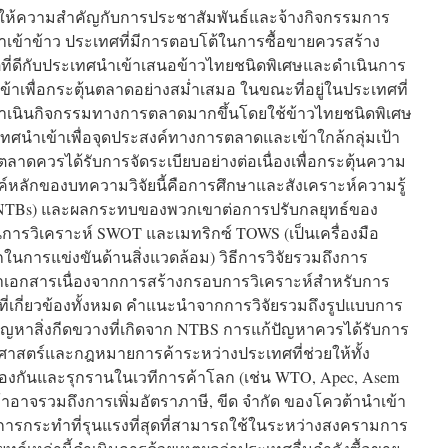
ควรให้ความสำคัญกับการประชาสัมพันธ์และจ้างกิจกรรมการ
เข้าข้าว ประเทศที่มีการตอบโต้ในการซื้อขายควรสร้าง
ที่ดีกับประเทศนำเข้าเสนอข้าวไทยชนิดพิเศษและดำเนินการ
พื่อกระตุ้นตลาดอย่างสม่ำเสมอ ในขณะที่อยู่ในประเทศที่
ำเนินกิจกรรมทางการตลาดมากขึ้นโดยใช้ข้าวไทยชนิดพิเศษ
ำเข้าเพื่อจุดประสงค์ทางการตลาดและเข้าใกล้กลุ่มเป้า
ดควรได้รับการจัดระเบียบอย่างต่อเนื่องเพื่อกระตุ้นความ
ค์หลักของบทความวิจัยนี้คือการศึกษาและสังเคราะห์ความรู้
ษี” (NTBs) และผลกระทบของพวกเขาต่อการปรับกลยุทธ์ของ
นการวิเคราะห์ SWOT และเมทริกซ์ TOWS (เป็นเครื่องมือ
การแข่งขันด้านสิ่งแวดล้อม) วิธีการวิจัยรวมถึงการ
กสารเนื่องจากการสร้างกรอบการวิเคราะห์สำหรับการ
แปรที่เกี่ยวข้องทั้งหมด คำแนะนำจากการวิจัยรวมถึงรูปแบบการ
บปัญหาสิ่งกีดขวางที่เกิดจาก NTBS การแก้ปัญหาควรได้รับการ
ศาสตร์และกฎหมายการค้าระหว่างประเทศที่ช่วยให้ทั้ง
งกันและรุกรานในเวทีการค้าโลก (เช่น WTO, Apec, Asem
าอาจรวมถึงการเพิ่มอัตราภาษี, ขีด จำกัด ของโควต้านำเข้า
ในการกระทำที่รุนแรงที่สุดที่สามารถใช้ในระหว่างสงครามการ