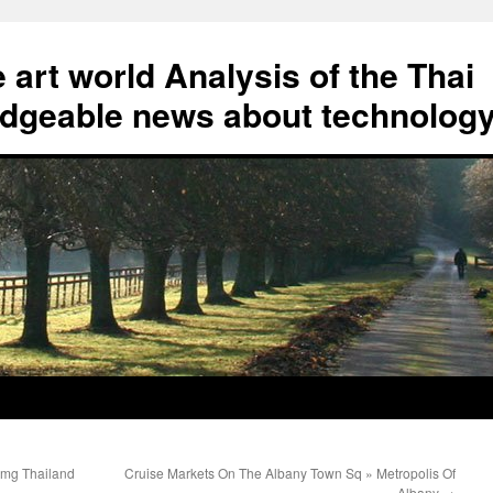
art world Analysis of the Thai
geable news about technolog
pmg Thailand
Cruise Markets On The Albany Town Sq » Metropolis Of
Albany
→