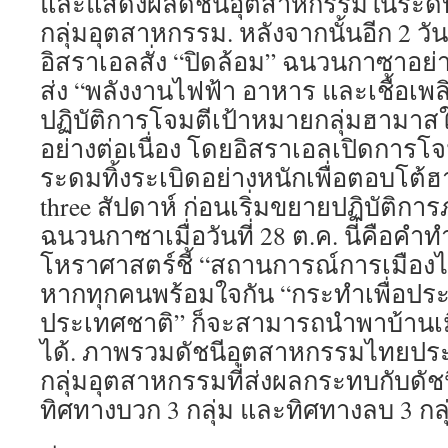
และแสดงผลดัชนีอุตสาหกรรมในระดับ
กลุ่มอุตสาหกรรม. หลังจากนั้นอีก 2 
อิสราเอลสั่ง “ปิดล้อม” ฉนวนกาซาอย่
ส่ง “พลังงานไฟฟ้า อาหาร และเชื้อเพล
ปฏิบัติการโจมตีเป้าหมายกลุ่มฮามาสใ
อย่างต่อเนื่อง โดยอิสราเอลเปิดการ
ระดมทิ้งระเบิดอย่างหนักเพื่อตอบโต้
three สัปดาห์ ก่อนเริ่มขยายปฏิบัติกา
ฉนวนกาซาเมื่อวันที่ 28 ต.ค. นี่คือค
โหราศาสตร์ชี้ “สถานการณ์การเมืองไท
หากทุกคนพร้อมใจกัน “กระทำเพื่อปร
ประเทศชาติ” ก็จะสามารถนำพาบ้านเมื
ได้. ภาพรวมดัชนีอุตสาหกรรมไทยปร
กลุ่มอุตสาหกรรมที่ส่งผลกระทบกับดั
ทิศทางบวก 3 กลุ่ม และทิศทางลบ 3 กลุ