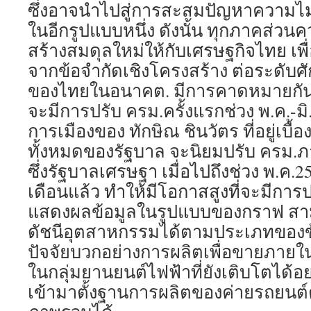
ซึ่งอาจนำไปสู่การสะสมปัญหาความไ
ในอีกรูปแบบหนึ่ง ดังนั้น ทุกภาคส่วนค
สร้างสมดุลใหม่ให้กับเศรษฐกิจไทย เ
จากข้อจำกัดเชิงโครงสร้าง ต่อระดับ
ของไทยในอนาคต. มีการคาดหมายกันว
จะมีการปรับ ครม.ครั้งแรกช่วง พ.ค.-มิ
การเมืองของ ทักษิณ ชินวัตร ที่อยู่เบื
ทั้งหมดของรัฐบาล จะนิยมปรับ ครม.ภา
ซึ่งรัฐบาลเศรษฐา เมื่อไปถึงช่วง พ.ค.2
เดือนแล้ว ทำให้มีโอกาสสูงที่จะมีการ
แสดงผลข้อมูลในรูปแบบของกราฟ สาม
ดัชนีอุตสาหกรรมได้ตามประเภทของข้อ
ปัจจัยบวกอย่างการผลิตเพื่อขายภาย
ในกลุ่มยานยนต์ไฟฟ้าที่ยังเติบโตได้อย
เข้ามาตั้งฐานการผลิตของค่ายรถยนต์ต