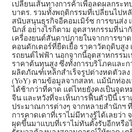
เปลี่ยนเส้นทางการค้าเพื่อลดผลกระ
บาตร. รวมทั้งพฤติกรรมที่เปลี่ยนไปหลั
สนับสนุนธุรกิจอีคอมเมิร์ซ การขนส่ง
นิกส์ อย่างไรก็ตาม อุตสาหกรรมที่น่า
เครื่องยนต์สันดาปภายในจากการขา
คอนดักเตอร์ที่ยืดเยื้อ ราคาวัตถุดิบส
รถยนต์ไฟฟ้า นอกจากนี้อุตสาหกรรมเ
ราคาต้นทุนสูง ซึ่งทั้งการบริโภคและ
ผลิตภัณฑ์เหล็กสำเร็จรูปต่างหดตัวล
(YoY) ตามข้อมูลจากสลท. แม้นักท่องเท
ได้ช้ากว่าที่คาด แต่ไทยยังคงเป็นจ
จีน และหวังที่จะเห็นการฟื้นตัวปีนี้ เรา
ประมาณการต่างๆ จากหลายสำนักฯ ที่อ
การคาดเดาที่เราไม่มีทางรู้ได้เลยว่า 
ผุดขึ้นมาแบบที่เราไม่ทันตั้งรับอีกหรือ
รัฐบาลต้องมองสถานการณ์ให้ขาด เตรี