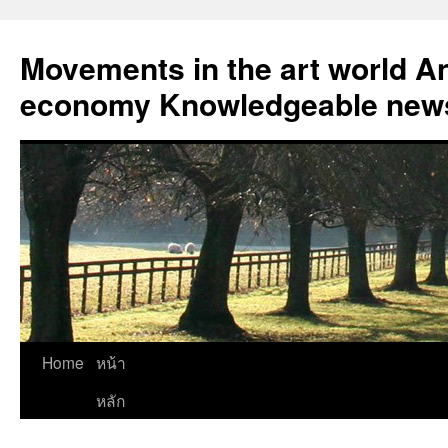
Skip
to
Movements in the art world An
content
economy Knowledgeable news
Home
หน้า
หลัก