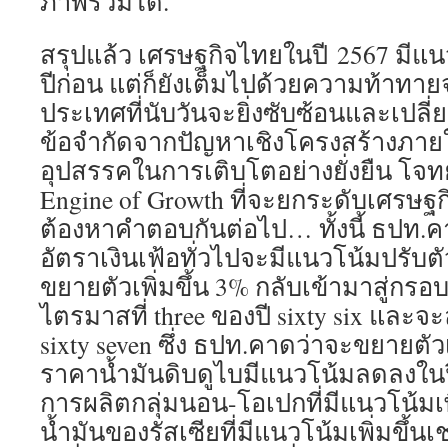
ภาพรวมได้.
สรุปแล้ว เศรษฐกิจไทยในปี 2567 มีแนว
ปีก่อน แต่ก็ยังเต็มไปด้วยความท้าทา
ประเทศที่นับวันจะยิ่งซับซ้อนและเปลี่
ข้อจำกัดจากปัญหาเชิงโครงสร้างภายใ
อุปสรรคในการเติบโตอย่างยั่งยืน โจท
Engine of Growth ที่จะยกระดับเศรษฐ
ต้องหาคำตอบกันต่อไป… ทั้งนี้ ธปท.ค
อัตราเงินเฟ้อทั่วไปจะมีแนวโน้มปรับ
ขยายตัวเพิ่มขึ้น 3% กลับเข้ามาสู่กรอ
ไตรมาสที่ three ของปี sixty six และจะ
sixty seven ซึ่ง ธปท.คาดว่าจะขยายตัวเ
ราคาน้ำมันดิบดูไบมีแนวโน้มลดลงใน
การผลิตกลุ่มนอน-โอเปกที่มีแนวโน้มเพ
น้ำมันของรัสเซียที่มีแนวโน้มเพิ่มขึ้นเ