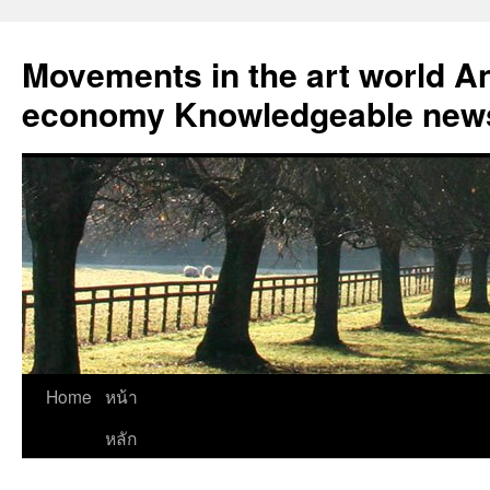
Skip
to
Movements in the art world An
content
economy Knowledgeable news
Home
หน้า
หลัก