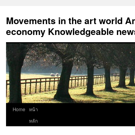
Skip
to
Movements in the art world An
content
economy Knowledgeable news
Home
หน้า
หลัก