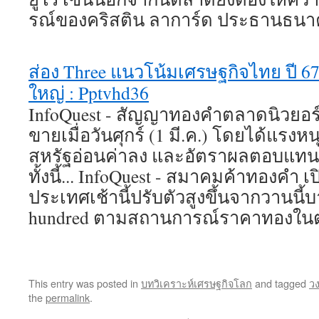
รณ์ของคริสติน ลาการ์ด ประธานธนา
ส่อง Three แนวโน้มเศรษฐกิจไทย ปี 6
ใหญ่ : Pptvhd36
InfoQuest - สัญญาทองคำตลาดนิวยอร์กป
ขายเมื่อวันศุกร์ (1 มี.ค.) โดยได้แรง
สหรัฐอ่อนค่าลง และอัตราผลตอบแทนพ
ทั้งนี้... InfoQuest - สมาคมค้าทองคำ
ประเทศเช้านี้ปรับตัวสูงขึ้นจากวานนี
hundred ตามสถานการณ์ราคาทองใ
This entry was posted in
บทวิเคราะห์เศรษฐกิจโลก
and tagged
ว
the
permalink
.