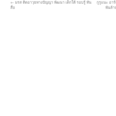
←
มรส ติดอาวุธทางปัญญา พัฒนา เด็กใต้ รอบรู้ ทัน
กูรูแนะ อาร
สื่อ
พันล้