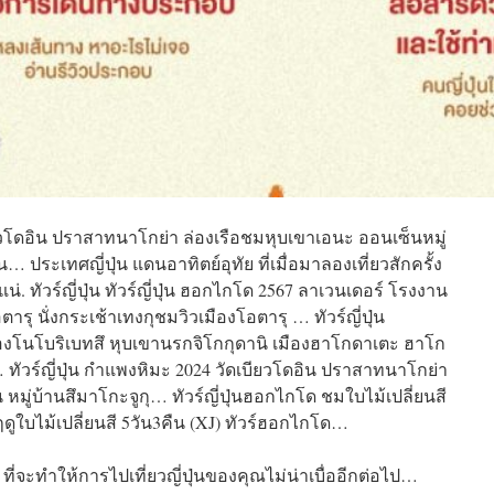
เบียวโดอิน ปราสาทนาโกย่า ล่องเรือชมหุบเขาเอนะ ออนเซ็นหมู่
… ประเทศญี่ปุ่น แดนอาทิตย์อุทัย ที่เมื่อมาลองเที่ยวสักครั้ง
่. ทัวร์ญี่ปุ่น ทัวร์ญี่ปุ่น ฮอกไกโด 2567 ลาเวนเดอร์ โรงงาน
ุ นั่งกระเช้าเทงกุชมวิวเมืองโอตารุ … ทัวร์ญี่ปุ่น
ืองโนโบริเบทสึ หุบเขานรกจิโกกุดานิ เมืองฮาโกดาเตะ ฮาโก
ทัวร์ญี่ปุ่น กำแพงหิมะ 2024 วัดเบียวโดอิน ปราสาทนาโกย่า
หมู่บ้านสึมาโกะจูกุ… ทัวร์ญี่ปุ่นฮอกไกโด ชมใบไม้เปลี่ยนสี
บไม้เปลี่ยนสี 5วัน3คืน (XJ) ทัวร์ฮอกไกโด…
ที่จะทำให้การไปเที่ยวญี่ปุ่นของคุณไม่น่าเบื่ออีกต่อไป…