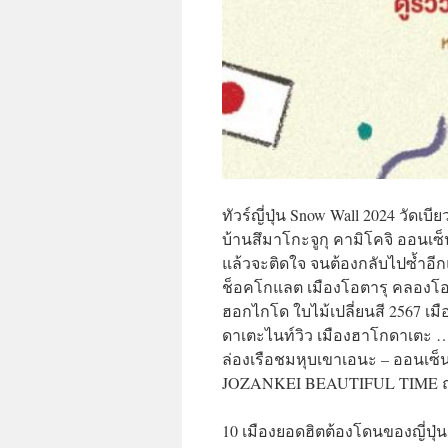
ทัวร์ญี่ปุ่น Snow Wall 2024 วัด
บ้านสึมาโกะจูกุ คามิโคจิ ออนเซ็น
แล้วจะติดใจ จนต้องกลับไปซ้ำอีกแน
ช็อคโกแลต เมืองโอตารุ คลองโอตาร
ฮอกไกโด ใบไม้เปลี่ยนสี 2567 เม
ดาเตะไนท์วิว เมืองฮาโกดาเตะ … 
ล่องเรือชมหุบเขาเอนะ – ออนเซ็น 
JOZANKEI BEAUTIFUL TIME ฤดูใ
10 เมืองยอดฮิตต้องโดนของญี่ปุ่น 