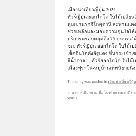
เมืองน่าเที่ยวญี่ปุ่น 2024
ทัวร์ญี่ปุ่น ฮอกไกโด ใบไม้เปลี
หุบเขานรกจิโกคุดานิ สะพานแดงโจซั
ช่วยเหลือและมอบความอุ่นใจให้คุณ
บริการครอบคลุมถึง 75 ประเทศ ด
ชม. ทัวร์ญี่ปุ่น ฮอกไกโด ใบไม้
เช็คอินโกดังอิฐแดง ขึ้นกระเช้
สีน้ำตาล… ทัวร์ฮอกไกโด ใบไม้เป
เมืองฟุราโน่-หมู่บ้านเทพนิยายน
This entry was posted in
เมืองน่าเที่ยวญี่ปุ
←
อาหารเพิ่มกล้ามเนื้อ โปรตีนธรรมชาติ 
ทุกคน