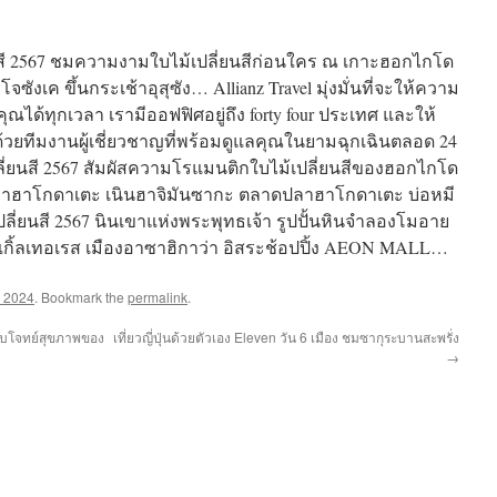
่ยนสี 2567 ชมความงามใบไม้เปลี่ยนสีก่อนใคร ณ เกาะฮอกไกโด
งเค ขึ้นกระเช้าอุสุซัง… Allianz Travel มุ่งมั่นที่จะให้ความ
ได้ทุกเวลา เรามีออฟฟิศอยู่ถึง forty four ประเทศ และให้
้วยทีมงานผู้เชี่ยวชาญที่พร้อมดูแลคุณในยามฉุกเฉินตลอด 24
เปลี่ยนสี 2567 สัมผัสความโรแมนติกใบไม้เปลี่ยนสีของฮอกไกโด
าเขาฮาโกดาเตะ เนินฮาจิมันซากะ ตลาดปลาฮาโกดาเตะ บ่อหมี
ลี่ยนสี 2567 นินเขาแห่งพระพุทธเจ้า รูปปั้นหินจำลองโมอาย
ิงเกิ้ลเทอเรส เมืองอาซาฮิกาว่า อิสระช้อปปิ้ง AEON MALL…
่น 2024
. Bookmark the
permalink
.
ตอบโจทย์สุขภาพของ
เที่ยวญี่ปุ่นด้วยตัวเอง Eleven วัน 6 เมือง ชมซากุระบานสะพรั่ง
→