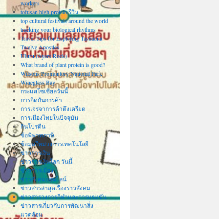
workers
tofusan high protein รีวิว
top cultural festivals around the world
tracking your biological rhythms
Travel Tips for Exploring Tasmania
Twelve Apostles
Uluru (Ayers Rock)
What brand of plant protein is good?
Wilsons Promontory National Park
Wineglass Bay
กระแสโซเชียลวันนี้
การกีดกันการค้า
การเจรจาการค้าตึงเครียด
การเมืองไทยในปัจจุบัน
กินโปรตีน
ข้อพิพาทภาษี
ข้อมูลใหม่วงการเทคโนโลยี
ข่าวการเงิน
ข่าวการเงินโลก วันนี้
ข่าวการเมือง
ข่าวสังคมออนไลน์
ข่าวสารล่าสุดเรื่องราวสังคม
ข่าวสารวงการกีฬาและการแข่งขัน
ข่าวสารเกี่ยวกับการพัฒนาสิ่ง
แวดล้อม