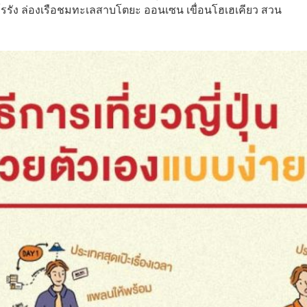
ูโรรัง ล่องเรือชมทะเลสาบโตยะ ออนเซน เขื่อนโฮเฮเคียว สวน