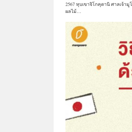
2567 หุบเขาจิโกคุดานิ ศาลเจ้าม
ผลไม้…