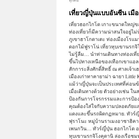
เที่ยวญี่ปุ่นแบบอันซีน 
เที่ยวฮอกไกโด เกาะขนาดใหญ่ของญ
ท่องเที่ยวก็มีความน่าสนใจอยู่ไ
ภูเขาฮาโกดาเตะ ท่องเมืองโรแมน
ดอกไม้ฟูราโน่ เที่ยวหุบเขานรกจิ
ไม่รู้ลืม… นำท่านเดินทางท่องเที่ย
ขึ้นไปทางเหนือของเทือกเขาแอลป์ ญ
สักการะสิ่งศักดิ์สิทธิ์ ณ ศาลเจ้าเ
เมืองเก่าทาคายาม่า ฉายา Little
แม้ว่าญี่ปุ่นจะเป็นประเทศที่ค่
เมื่อเดินทางด้วย ตัวอย่างเช่น ใ
ป้องกันการโจรกรรมและการป้อง
คุณต้องใส่ใจกับความปลอดภัยแล
แดงและขึ้นรถผิดกฏหมาย. ทัวร์ญี
ฟุราโนะ หมู่บ้านราเมงอาซาฮิคา
เพนกวิน… ทัวร์ญี่ปุ่น ฮอกไกโด อ
หุบเขานรกจิโงคุดานิ ล่องเรือชม