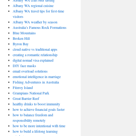
Albany WA craft beer tasting
Albany WA regional cuisine
Albany WA travel tips for first-time
visitors
Albany WA weather by season
Australia’s Famous Rock Formations
Blue Mountains
Broken Hill
Byron Bay
cloud-native vs traditional apps
creating a romantic relationship
digital nomad visa explained
DIY face masks
email overload solutions
emotional intelligence in marriage
Fishing Adventures in Australia
Fitzroy Island
Grampians National Park
Great Barrier Reef
healthy drinks to boost immunity
how to achieve financial goals faster
how to balance freedom and
responsibility remotely
how to be more intentional with time
how to build a lifelong learning