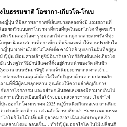
เมืองในธรรมชาติ โอซากา-เกียวโต-โกเบ
ี่ปุ่น ที่มีสภาพอากาศที่เย็นสบายตลอดทั้งปี แถมสถานที่
ม่น้อย ชมวิวแบบพาโนรามาที่สวยที่สุดในฮอกไกโด ที่จุดชมวิว
ติก ริมคลองโอตารุ ชมดอกไม้ตามฤดูกาลสวยสะพรั่ง ที่ทุ่ง
โกคุดานิ และสถานที่ท่องเที่ยว ที่พร้อมจะทำให้ท่านประทับใจ
วญี่ปุ่น พาท่านไปยังไฮไลท์เด็ด คามิโคจิ หุบเขาในฝันที่อยู่สูง
ี่ปุ่น เยือน ศาลเจ้าฟูชิมิอินาริ เสาโทริอิพันต้นแห่งเกียวโต
ฮอัน ประตูโทริอิยักษ์สีแดงที่ตั้งอยู่ด้านหน้าของวัด เดินชิว
 Kyoto ณ ถนนซันมาจิซูจิ ศาลเจ้านัมบะยาซากะ ศาลเจ้า…
อนข้างปลอดภัย แต่คุณก็ต้องใส่ใจกับปัญหาด้านความปลอดภัย
นสถานที่ที่มีผู้คนพลุกพล่าน คุณต้องให้ความสำคัญกับการ
กันการโจรกรรม และอย่าพกเงินสดและของมีค่ามากเกินไป
ะความเป็นระเบียบเมื่อใช้ระบบขนส่งสาธารณะ ,ไม่ผ่าไฟ
่ปุ่น ฮอกไกโด มกราคม 2025 หมู่บ้านนิงเกิลเทอเรส ลานหิมะ
ว่า ศาลเจ้าคามิกาว่า สวนสัตว์อาซาฮิยาม่า ชมขบวนพาเหรด
าโอโมริ ใบไม้เปลี่ยนสี ตุลาคม 2567 เนินแห่งพระพุทธเจ้า
ทะเลสาบโตยะ ออนเซ็น… ทัวร์ญี่ปุ่น ฮอกไกโด ใบไม้เปลี่ยนสี