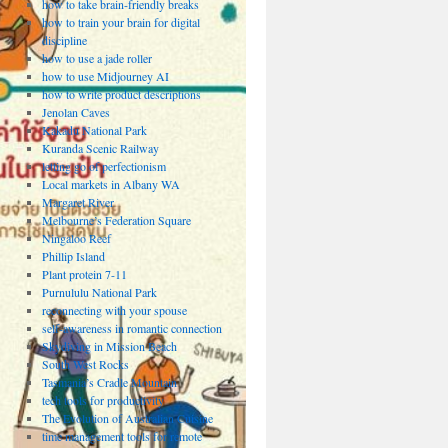
how to take brain-friendly breaks
how to train your brain for digital
discipline
how to use a jade roller
how to use Midjourney AI
how to write product descriptions
Jenolan Caves
Kakadu National Park
Kuranda Scenic Railway
letting go of perfectionism
Local markets in Albany WA
Margaret River
Melbourne’s Federation Square
Ningaloo Reef
Phillip Island
Plant protein 7-11
Purnululu National Park
reconnecting with your spouse
self-awareness in romantic connection
Skydiving in Mission Beach
South West Rocks
Tasmania’s Cradle Mountain
tech tools for productivity
The Evolution of Australian Cuisine
time management tools for remote