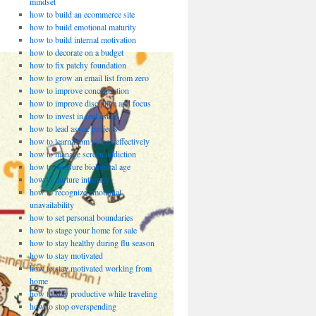
mindset
how to build an ecommerce site
how to build emotional maturity
how to build internal motivation
how to decorate on a budget
how to fix patchy foundation
how to grow an email list from zero
how to improve concentration
how to improve discipline and focus
how to invest in real estate
how to lead async projects
how to learn from videos effectively
how to manage screen addiction
how to measure biological age
how to nurture intimacy
how to recognize emotional
unavailability
how to set personal boundaries
how to stage your home for sale
how to stay healthy during flu season
how to stay motivated
how to stay motivated working from
home
how to stay productive while traveling
how to stop overspending