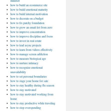
mindset
how to build an ecommerce site
how to build emotional maturity
how to build internal motivation
how to decorate on a budget
how to fix patchy foundation
how to grow an email list from zero
how to improve concentration
how to improve discipline and focus
how to invest in real estate
how to lead async projects
how to learn from videos effectively
how to manage screen addiction
how to measure biological age
how to nurture intimacy
how to recognize emotional
unavailability
how to set personal boundaries
how to stage your home for sale
how to stay healthy during flu season
how to stay motivated
how to stay motivated working from
home
how to stay productive while traveling
how to stop overspending