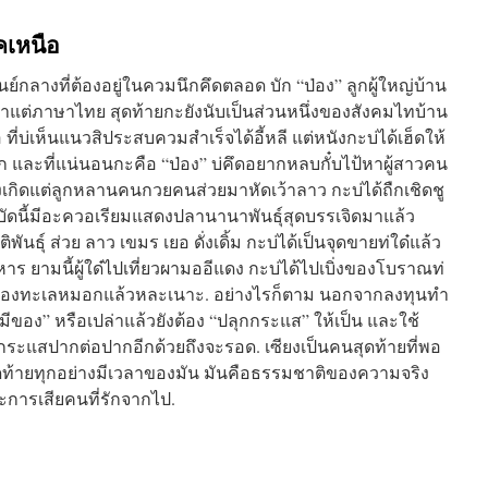
คเหนือ
ย์กลางที่ต้องอยู่ในควมนึกคึดตลอด บัก “ป่อง” ลูกผู้ใหญ่บ้าน
้าแต่ภาษาไทย สุดท้ายกะยังนับเป็นส่วนหนึ่งของสังคมไทบ้าน
พอ ที่บ่เห็นแนวสิประสบควมสำเร็จได้อี้หลี แต่หนังกะบ่ได้เฮ็ดให้
ก และที่แน่นอนกะคือ “ป่อง” บ่คึดอยากหลบกั๋บไป้หาผู้สาวคน
ซึ่งเกิดแต่ลูกหลานคนกวยคนส่วยมาหัดเว้าลาว กะบ่ได้ถืกเชิดชู
อบัดนี้มีอะควอเรียมแสดงปลานานาพันธุ์สุดบรรเจิดมาแล้ว
ุ์ ส่วย ลาว เขมร เยอ ดั่งเดิ้ม กะบ่ได้เป็นจุดขายท่ใด๋แล้ว
ร ยามนี้ผู้ใด๋ไปเที่ยวผามออีแดง กะบ่ได้ไปเบิ่งของโบราณท่
ของทะเลหมอกแล้วหละเนาะ. อย่างไรก็ตาม นอกจากลงทุนทำ
“มีของ” หรือเปล่าแล้วยังต้อง “ปลุกกระแส” ให้เป็น และใช้
นกระแสปากต่อปากอีกด้วยถึงจะรอด. เซียงเป็นคนสุดท้ายที่พอ
ุดท้ายทุกอย่างมีเวลาของมัน มันคือธรรมชาติของความจริง
ละการเสียคนที่รักจากไป.