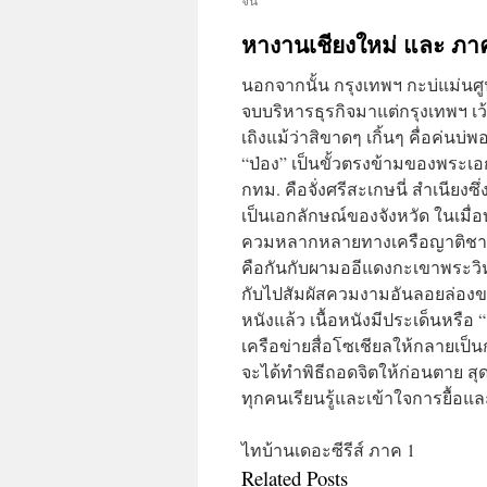
หางานเชียงใหม่ และ ภา
นอกจากนั้น กรุงเทพฯ กะบ่แม่นศูน
จบบริหารธุรกิจมาแต่กรุงเทพฯ เว
เถิงแม้ว่าสิขาดๆ เกิ้นๆ คื่อค่นบ่
“ป่อง” เป็นขั้วตรงข้ามของพระเอ
กทม. คือจั่งศรีสะเกษนี่ สำเนียง
เป็นเอกลักษณ์ของจังหวัด ในเมื่
ควมหลากหลายทางเครือญาติชาติพันธ
คือกันกับผามออีแดงกะเขาพระวิหา
กับไปสัมผัสควมงามอันลอยล่อง
หนังแล้ว เนื้อหนังมีประเด็นหรือ 
เครือข่ายสื่อโซเชียลให้กลายเป็
จะได้ทำพิธีถอดจิตให้ก่อนตาย ส
ทุกคนเรียนรู้และเข้าใจการยื้อแ
ไทบ้านเดอะซีรีส์ ภาค 1
Related Posts