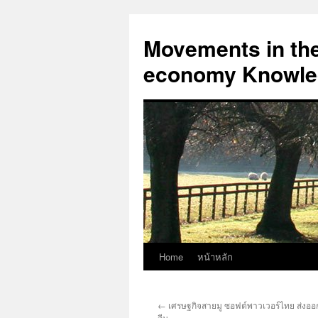
Skip
to
Movements in the 
content
economy Knowled
Home
หน้าหลัก
←
เศรษฐกิจสายมู ซอฟต์พาวเวอร์ไทย ส่งออก 
จีน