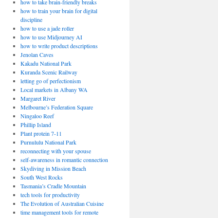
how to take brain-friendly breaks
how to train your brain for digital
discipline
how to use a jade roller
how to use Midjourney AI
how to write product descriptions
Jenolan Caves
Kakadu National Park
Kuranda Scenic Railway
letting go of perfectionism
Local markets in Albany WA
Margaret River
Melbourne’s Federation Square
Ningaloo Reef
Phillip Island
Plant protein 7-11
Purnululu National Park
reconnecting with your spouse
self-awareness in romantic connection
Skydiving in Mission Beach
South West Rocks
Tasmania’s Cradle Mountain
tech tools for productivity
The Evolution of Australian Cuisine
time management tools for remote