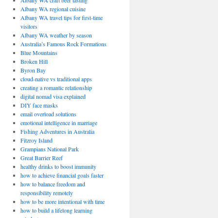
Albany WA craft beer tasting
Albany WA regional cuisine
Albany WA travel tips for first-time
visitors
Albany WA weather by season
Australia’s Famous Rock Formations
Blue Mountains
Broken Hill
Byron Bay
cloud-native vs traditional apps
creating a romantic relationship
digital nomad visa explained
DIY face masks
email overload solutions
emotional intelligence in marriage
Fishing Adventures in Australia
Fitzroy Island
Grampians National Park
Great Barrier Reef
healthy drinks to boost immunity
how to achieve financial goals faster
how to balance freedom and
responsibility remotely
how to be more intentional with time
how to build a lifelong learning