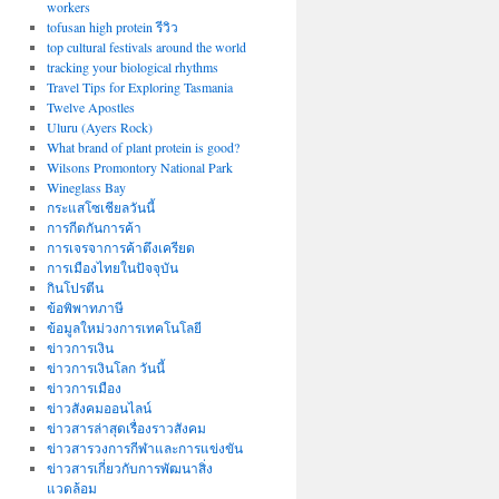
workers
tofusan high protein รีวิว
top cultural festivals around the world
tracking your biological rhythms
Travel Tips for Exploring Tasmania
Twelve Apostles
Uluru (Ayers Rock)
What brand of plant protein is good?
Wilsons Promontory National Park
Wineglass Bay
กระแสโซเชียลวันนี้
การกีดกันการค้า
การเจรจาการค้าตึงเครียด
การเมืองไทยในปัจจุบัน
กินโปรตีน
ข้อพิพาทภาษี
ข้อมูลใหม่วงการเทคโนโลยี
ข่าวการเงิน
ข่าวการเงินโลก วันนี้
ข่าวการเมือง
ข่าวสังคมออนไลน์
ข่าวสารล่าสุดเรื่องราวสังคม
ข่าวสารวงการกีฬาและการแข่งขัน
ข่าวสารเกี่ยวกับการพัฒนาสิ่ง
แวดล้อม