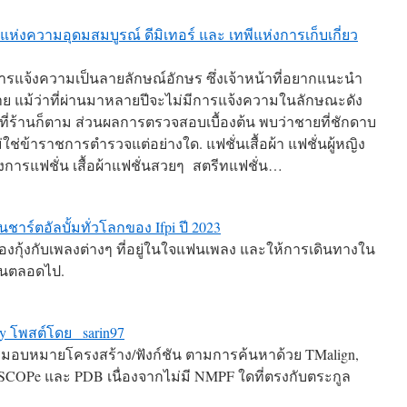
แห่งความอุดมสมบูรณ์ ดีมิเทอร์ และ เทพีแห่งการเก็บเกี่ยว
การแจ้งความเป็นลายลักษณ์อักษร ซึ่งเจ้าหน้าที่อยากแนะนำ
 แม้ว่าที่ผ่านมาหลายปีจะไม่มีการแจ้งความในลักษณะดัง
ต่ที่ร้านก็ตาม ส่วนผลการตรวจสอบเบื้องต้น พบว่าชายที่ชักดาบ
ใช่ข้าราชการตำรวจแต่อย่างใด. แฟชั่นเสื้อผ้า แฟชั่นผู้หญิง
วงการแฟชั่น เสื้อผ้าแฟชั่นสวยๆ สตรีทแฟชั่น…
 ในชาร์ตอัลบั้มทั่วโลกของ Ifpi ปี 2023
องกุ้งกับเพลงต่างๆ ที่อยู่ในใจแฟนเพลง และให้การเดินทางใน
กคนตลอดไป.
ry โพสต์โดย _sarin97
อบหมายโครงสร้าง/ฟังก์ชัน ตามการค้นหาด้วย TMalign,
 SCOPe และ PDB เนื่องจากไม่มี NMPF ใดที่ตรงกับตระกูล