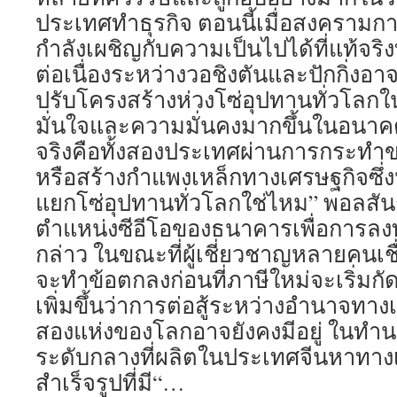
ประเทศทำธุรกิจ ตอนนี้เมื่อสงครามการ
กำลังเผชิญกับความเป็นไปได้ที่แท้จริง
ต่อเนื่องระหว่างวอชิงตันและปักกิ่งอา
ปรับโครงสร้างห่วงโซ่อุปทานทั่วโลก
มั่นใจและความมั่นคงมากขึ้นในอนาคต 
จริงคือทั้งสองประเทศผ่านการกระท
หรือสร้างกำแพงเหล็กทางเศรษฐกิจซึ
แยกโซ่อุปทานทั่วโลกใช่ไหม” พอลสันก
ตำแหน่งซีอีโอของธนาคารเพื่อการลงท
กล่าว ในขณะที่ผู้เชี่ยวชาญหลายคนเชื
จะทำข้อตกลงก่อนที่ภาษีใหม่จะเริ่มกั
เพิ่มขึ้นว่าการต่อสู้ระหว่างอำนาจทางเ
สองแห่งของโลกอาจยังคงมีอยู่ ในทำนอ
ระดับกลางที่ผลิตในประเทศจีนหาทางเข
สำเร็จรูปที่มี“…