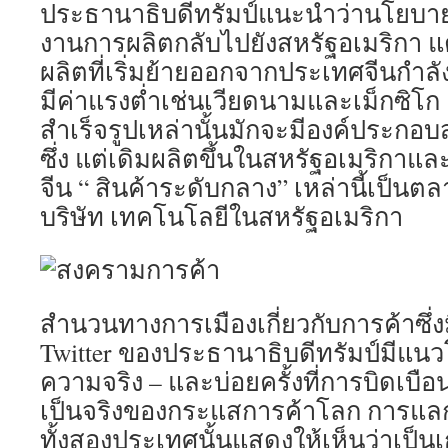
ประธานาธิบดีทรัมป์แนะนำว่านโยบ
งานการผลิตกลับไปยังสหรัฐอเมริกา แต่จา
ผลิตที่เริ่มย้ายออกจากประเทศจีนกำลังย
มีค่าแรงต่ำเช่นเวียดนามและเม็กซิโก แ
สำเร็จรูปเหล่านั้นมักจะมีองค์ประกอ
ซึ่ง แต่เดิมผลิตขึ้นในสหรัฐอเมริกาแ
จีน “ สินค้าระดับกลาง” เหล่านี้เป็
บริษัท เทคโนโลยีในสหรัฐอเมริกา
สำนวนทางการเมืองเกี่ยวกับการค้าซึ่
Twitter ของประธานาธิบดีทรัมป์มีแนวโ
ความจริง – และบ่อยครั้งที่การบิดเบื
เป็นจริงของกระแสการค้าโลก การแลกเ
ทั้งสองประเทศนั้นแสดงให้เห็นว่าเป็น