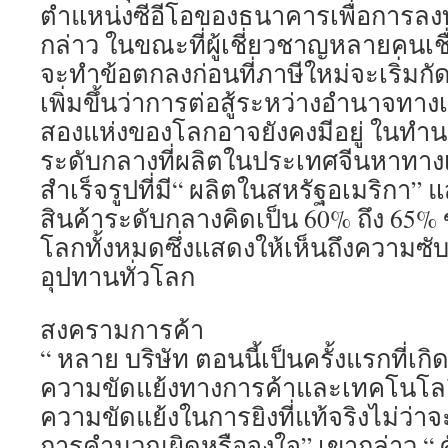
ตำแหน่งซีอีโอของธนาคารเพื่อการลงท
กล่าว ในขณะที่ผู้เชี่ยวชาญหลายคนเชื
จะทำข้อตกลงก่อนที่ภาษีใหม่จะเริ่มกั
เพิ่มขึ้นว่าการต่อสู้ระหว่างอำนาจทางเ
สองแห่งของโลกอาจยังคงมีอยู่ ในทำนอ
ระดับกลางที่ผลิตในประเทศจีนหาทางเข
สำเร็จรูปที่มี“ ผลิตในสหรัฐอเมริกา”
สินค้าระดับกลางคิดเป็น 60% ถึง 65%
โลกทั้งหมดซึ่งแสดงให้เห็นถึงความซั
อุปทานทั่วโลก
สงครามการค้า
“ หลาย บริษัท ตอนนี้เป็นครั้งแรกที่เ
ความขัดแย้งทางการค้าและเทคโนโลยีท
ความขัดแย้งในการยิงที่แท้จริงไม่ว่าจะ
การคำนวณผิดหรือจงใจ” เขากล่าว “