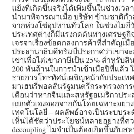
แย้งที่เกิดขึ้นจริงได้เพิ่มขึ้นในช่วงเวลา
นำมาพิจารณาเมื่อ บริษัท ข้ามชาติกำ
จากห่วงโซ่อุปทานทั่วโลก ในช่วงไม่กี่ว
ประเทศต่างก็มีแรงกดดันทางเศรษฐกิจ
เจรจาเรื่องข้อตกลงการค้าที่สำคัญเมื่อ
ประธานาธิบดีทรัมป์ประกาศว่าเขาจ
เขาเพื่อไต่เขาภาษีเป็น 25% สำหรับสินค
200 พันล้านในการนำเข้าเมื่อปีที่แล้
รายการโทรทัศน์เผชิญหน้ากับประเทศเมื
มาเฮนรี่พอลสันรัฐมนตรีกระทรวงการ
เตือนว่าหากจีนและสหรัฐอเมริกาปร
แยกตัวเองออกจากกันโดยเฉพาะอย่าง
เทคโนโลยี – ผลลัพธ์อาจเป็นระบบระด
เห็นได้ชัดว่าประโยชน์หลายอย่างที่ค
decoupling ไม่จำเป็นต้องเกิดขึ้นกับสห