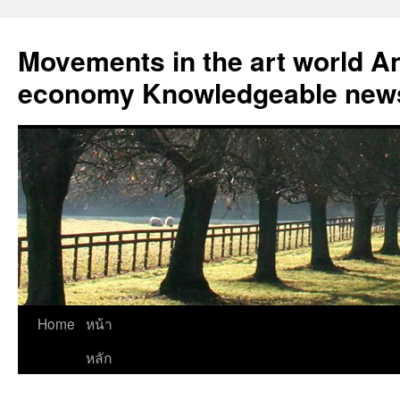
Skip
to
Movements in the art world An
content
economy Knowledgeable news
Home
หน้า
หลัก