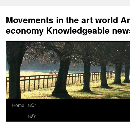
Skip
to
Movements in the art world An
content
economy Knowledgeable news
Home
หน้า
หลัก