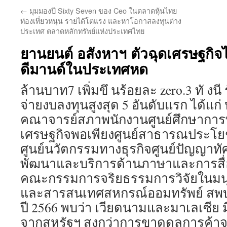
←
มุมมองปี Sixty Seven ของ Ceo ในตลาดหุ้นไทย
ท่องเที่ยวหนุน รายได้โตแรง และหาโอกาสลงทุนต่าง
ประเทศ ตลาดหลักทรัพย์แห่งประเทศไทย
ยานยนต์ อสังหาฯ ตัวฉุดเศรษฐกิ
ดีมานด์ในประเทศหด
ล้านบาท7 เพิ่มขึ นร้อยละ zero.3 ทั งนี 
จ่ายงบลงทุนสูงสุด 5 อันดับแรก ได้แก่
คณาจารย์สภาพนักงานศูนย์ศึกษาการพั
เศรษฐกิจพอเพียงศูนย์สาธารณประโ
ศูนย์นวัตกรรมทางธุรกิจศูนย์ปัญญาทัศ
พัฒนาและบริการด้านภาษาและการสื่
คณะกรรมการจริยธรรมการวิจัยในมนุษ
และสารสนเทศสหกรณ์ออมทรัพย์ สพบ. 
ปี 2566 พบว่า เวียดนามและมาเลเซีย ม
จากสหรัฐฯ สูงกว่าการขาดดุลการค้าจา