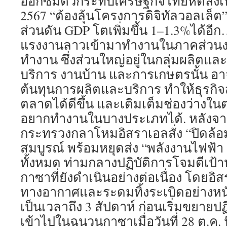
ออกซึมตัวกระทบเศรษฐกิจไทยหดลงเหลื
2567 “ต้องลุ้นโครงการดิจิทัลวอลเล็ต” 
ส่วนดัน GDP โตเพิ่มขึ้น 1–1.3%ได้อี
แรงงานลาวเข้ามาทำงานในภาคส่วนงา
ทำงาน ซึ่งส่วนใหญ่อยู่ในกลุ่มผลิตแ
บริการ งานบ้าน และการเกษตรนั้น อ
ต้นทุนการผลิตและบริการ ทำให้ธุรกิ
ตลาดได้ดีขึ้น และเติมเต็มช่องว่างใ
อยากทำงานในบางประเภทได้. หลังจากน
กระทรวงกลาโหมอิสราเอลสั่ง “ปิดล้
สมบูรณ์ พร้อมหยุดส่ง “พลังงานไฟฟ้า 
ทั้งหมด ท่ามกลางปฏิบัติการโจมตีเป
กาซาที่ยังดำเนินอย่างต่อเนื่อง โดยอ
ทางอากาศและระดมทิ้งระเบิดอย่างหน
เป็นเวลาถึง 3 สัปดาห์ ก่อนเริ่มขยายปฏ
เข้าไปในฉนวนกาซาเมื่อวันที่ 28 ต.ค