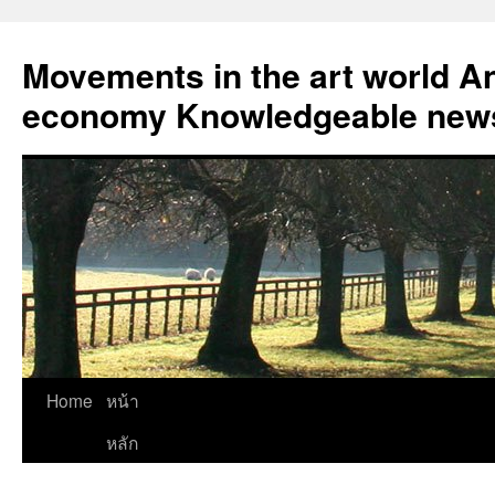
Skip
to
Movements in the art world An
content
economy Knowledgeable news
Home
หน้า
หลัก