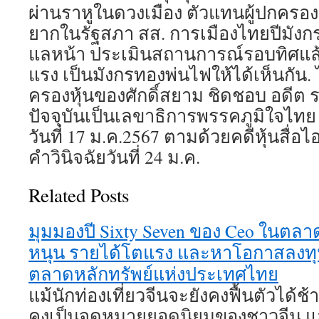
ผ่านราหูในดวงเมือง ตัวแทนผู้ปกครองร
ยากในรัฐสภา สส. การเมืองไทยปีมังก
แลหน้า ประเมินสถานการณ์รอบทิศแล้ว 
แรง เป็นมังกรทองพ่นไฟให้ได้เห็นกัน. ไ
ครองหุ้นของศักดิ์สยาม ชิดชอบ อดีต 
ปัจจุบันเป็นเลขาธิการพรรคภูมิใจไทย ท
วันที่ 17 ม.ค.2567 ตามด้วยคดีหุ้นสื่อไอ
คำวินิจฉัยวันที่ 24 ม.ค.
Related Posts
มุมมองปี Sixty Seven ของ Ceo ในตลาดห
หนุน รายได้โตแรง และหาโอกาสลงทุ
ตลาดหลักทรัพย์แห่งประเทศไทย
แม้นักท่องเที่ยวจีนจะยังคงฟื้นตัวได้ช้
คงเป็นจุดหมายยอดนิยมของชาวจีน แล