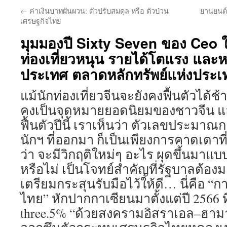
←
ค่าเงินบาทผันผวน: ตัวปรับสมดุล หรือ ตัวป่วน
ยานยนต์
เศรษฐกิจไทย
มุมมองปี Sixty Seven ของ Ceo 
ท่องเที่ยวหนุน รายได้โตแรง และ
ประเทศ ตลาดหลักทรัพย์แห่งประ
แม้นักท่องเที่ยวจีนจะยังคงฟื้นตัวได้ช้
คงเป็นจุดหมายยอดนิยมของชาวจีน แล
ฟื้นตัวปีนี้ เราเห็นว่า ตัวเลขประม
นักฯ ที่ออกมา ก็เป็นเพียงการคาดเดาที่
ว่า จะมีวิกฤติใหม่ๆ อะไร ผุดขึ้นมาแบบท
หรือไม่ เป็นโจทย์สำคัญที่รัฐบาลต้
เตรียมกระสุนรับมือไว้ให้ดี… นี่คือ
ไทย” หักปากกาเซียนมาตั้งแต่ปี 2566 
three.5% “ด้วยสงครามอิสราเอล–ฮามา