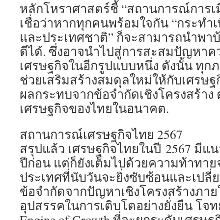
หลักโหราศาสตร์ชี้ “สถานการณ์การเม
เชื่อว่าหากทุกคนพร้อมใจกัน “กระทำเ
และประเทศชาติ” ก็จะสามารถนำพาบ้า
ดีได้. ซึ่งอาจนำไปสู่การสะสมปัญหา
เศรษฐกิจในอีกรูปแบบหนึ่ง ดังนั้น ทุ
ช่วยเสริมสร้างสมดุลใหม่ให้กับเศรษฐก
ผลกระทบจากข้อจำกัดเชิงโครงสร้าง 
เศรษฐกิจของไทยในอนาคต.
สถานการณ์เศรษฐกิจไทย 2567
สรุปแล้ว เศรษฐกิจไทยในปี 2567 มีแนว
ปีก่อน แต่ก็ยังเต็มไปด้วยความท้าทา
ประเทศที่นับวันจะยิ่งซับซ้อนและเปลี่
ข้อจำกัดจากปัญหาเชิงโครงสร้างภายใ
อุปสรรคในการเติบโตอย่างยั่งยืน โจท
Engine of Growth ที่จะยกระดับเศรษฐ