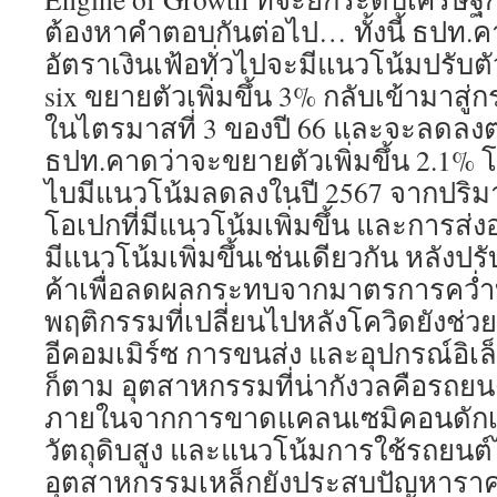
ต้องหาคำตอบกันต่อไป… ทั้งนี้ ธปท.ค
อัตราเงินเฟ้อทั่วไปจะมีแนวโน้มปรับต
six ขยายตัวเพิ่มขึ้น 3% กลับเข้ามาสู่
ในไตรมาสที่ 3 ของปี 66 และจะลดลงต่อเ
ธปท.คาดว่าจะขยายตัวเพิ่มขึ้น 2.1% 
ไบมีแนวโน้มลดลงในปี 2567 จากปริม
โอเปกที่มีแนวโน้มเพิ่มขึ้น และการส่ง
มีแนวโน้มเพิ่มขึ้นเช่นเดียวกัน หลังปร
ค้าเพื่อลดผลกระทบจากมาตรการคว่ำบ
พฤติกรรมที่เปลี่ยนไปหลังโควิดยังช่ว
อีคอมเมิร์ซ การขนส่ง และอุปกรณ์อิเล
ก็ตาม อุตสาหกรรมที่น่ากังวลคือรถยน
ภายในจากการขาดแคลนเซมิคอนดักเตอร
วัตถุดิบสูง และแนวโน้มการใช้รถยนต์
อุตสาหกรรมเหล็กยังประสบปัญหาราคาต้