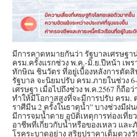
มีการคาดหมายกันว่า รัฐบาลเศรษฐาน
ครม.ครั้งแรกช่วง พ.ค.-มิ.ย.ปีหน้า เพ
ทักษิณ ชินวัตร ที่อยู่เบื้องหลังการตัด
รัฐบาล จะนิยมปรับ ครม.ภายในช่วง 6-8
เศรษฐา เมื่อไปถึงช่วง พ.ค.2567 ก็ถือว
ทำให้มีโอกาสสูงที่จะมีการปรับ ครม. 
ราศีมีน 2 ครั้งในธาตุน้ำ” บางช่วงมี
มีการจมน้ำตาย อุบัติเหตุการท่องเที่ย
อาชีพที่เกี่ยวกับน้ำหรือของเหลว และ
โรคระบาดอย่าง สุริยุปราคาเต็มดวงวันท