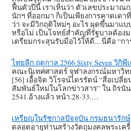
ฟื้นตัวปีนี้ เราเห็นว่า ตัวเลขประม
นักฯ ที่ออกมา ก็เป็นเพียงการคาดเดาที่
ว่า จะมีวิกฤติใหม่ๆ อะไร ผุดขึ้นมาแบบท
หรือไม่ เป็นโจทย์สำคัญที่รัฐบาลต้
เตรียมกระสุนรับมือไว้ให้ดี... นี่คื
ไทยลีก ฤดูกาล 2566 Sixty Seven วิกิพีเ
คณะนิเทศศาสตร์ จุฬาลงกรณ์มหาวิทยา
[56] เอื้อจิต วิโรจน์ไตรรัตน์ “สื่อเปล
สัมพันธ์ใหม่ในโลกข่าวสาร” ใน ถิรนันท์
2541.อ้างแล้ว หน้า.28-33.…
เหรียญในรัชกาลปัจจุบัน กรมธนารักษ์
ตลอดอายุท่านสร้างวัตถุมงคลพระเครื่