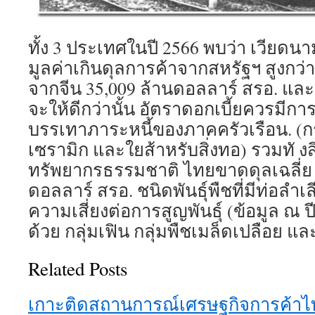
ทั้ง 3 ประเทศในปี 2566 พบว่า เวียดน
มูลค่าเกินดุลการค้าจากสหรัฐฯ สูงกว
จากจีน 35,009 ล้านดอลลาร์ สรอ. และ 
จะให้ดีกว่านั้น อัตราดอกเบี้ยควรมีกา
บรรเทาภาระหนี้ของภาคครัวเรือน. (
เซรามิก และใยส้าหรับสิ่งทอ) รวมทั งสิ
ทรัพยากรธรรมชาติ ไทยขาดดุลเฉลี่ย fo
ดอลลาร์ สรอ. ชนิดพันธุ์พืชที่มีท่อลำ
ความเสี่ยงต่อการสูญพันธุ์ (ข้อมูล ณ 
ด้วย กลุ่มเฟิน กลุ่มพืชเมล็ดเปลือย 
Related Posts
เกาะติดสถานการณ์เศรษฐกิจการค้าไท