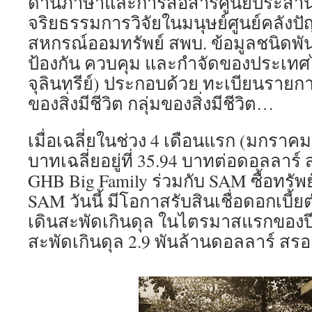
ด้านภาษาและการสื่อสารศูนย์ประส
จริยธรรมการวิจัยในมนุษย์ศูนย์คลั
สหกรณ์ออมทรัพย์ สพบ. ข้อมูลชนิดพันธุ
ป้องกัน ควบคุม และกำจัดของประเทศไ
จุลินทรีย์) ประกอบด้วย ทะเบียนรา
ของสิ่งมีชีวิต กลุ่มของสิ่งมีชีวิต…
เมื่อเฉลี่ยในช่วง 4 เดือนแรก (มกราคม
บาทเฉลี่ยอยู่ที่ 35.94 บาทต่อดอลลา
GHB Big Family ร่วมกับ SAM ซื้อทรั
SAM วันนี้ มีโอกาสรับสินเชื่อดอกเบี้ย
เดินสะพัดเกินดุล ในไตรมาสแรกของปี 
สะพัดเกินดุล 2.9 พันล้านดอลลาร์ สรอ