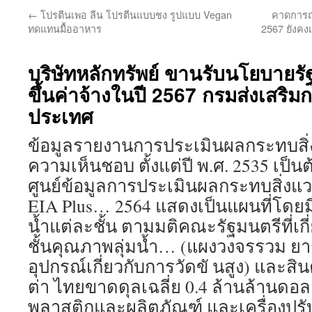
←
โปรตีนเพอ ลีน โปรตีนแบบชง รูปแบบ Vegan
คาดการณ์
ทดแทนมื้ออาหาร
2567 ยังคง
บริษัทหลักทรัพย์ ขานรับนโยบายรัฐ
ขึ้นค่าจ้างในปี 2567 กรมส่งเสริม
ประเทศ
ข้อมูลรายงานการประเมินผลกระทบสิ่งแ
ความเห็นชอบ ตั้งแต่ปี พ.ศ. 2535 เป็นต
ศูนย์ข้อมูลการประเมินผลกระทบสิ่งแว
EIA Plus… 2564 แสดงเป็นแผนที่โดยมี
น้ำแต่ละชั้น ตามมติคณะรัฐมนตรีที่เ
ชั้นคุณภาพลุ่มน้ำ… (แผงวงจรรวม ย
อุปกรณ์เกี่ยวกับการวัดขั นสูง) และสิน
ต่า ไทยขาดดุลเฉลี่ย 0.4 ล้านล้านดอลล
พลาสติกและผลิตภัณฑ์ และเครื่องปรั