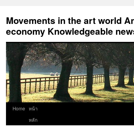
Skip
to
Movements in the art world An
content
economy Knowledgeable news
Home
หน้า
หลัก