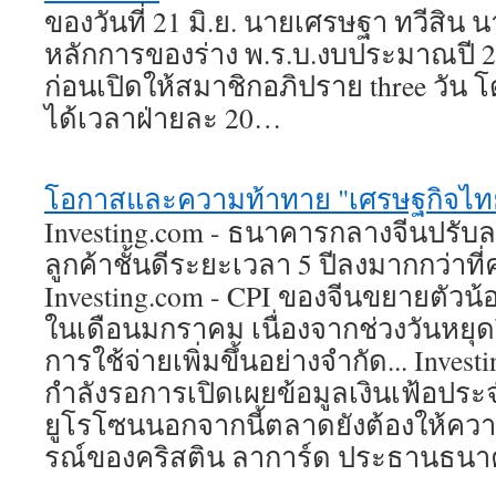
ของวันที่ 21 มิ.ย. นายเศรษฐา ทวีสิน
หลักการของร่าง พ.ร.บ.งบประมาณปี 2
ก่อนเปิดให้สมาชิกอภิปราย three วัน 
ได้เวลาฝ่ายละ 20…
โอกาสและความท้าทาย "เศรษฐกิจไทย"
Investing.com - ธนาคารกลางจีนปรับลด
ลูกค้าชั้นดีระยะเวลา 5 ปีลงมากกว่าที่ค
Investing.com - CPI ของจีนขยายตัวน้
ในเดือนมกราคม เนื่องจากช่วงวันหยุดป
การใช้จ่ายเพิ่มขึ้นอย่างจำกัด... Inves
กำลังรอการเปิดเผยข้อมูลเงินเฟ้อปร
ยูโรโซนนอกจากนี้ตลาดยังต้องให้ค
รณ์ของคริสติน ลาการ์ด ประธานธนา