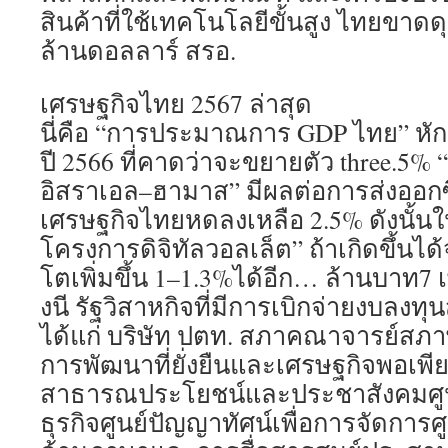
สินค้าที่ใช้เทคโนโลยีขั้นสูง ไทยขาดดุล
ล้านดอลลาร์ สรอ.
เศรษฐกิจไทย 2567 ล่าสุด
นี่คือ “การประมาณการ GDP ไทย” หัก
ปี 2566 ที่คาดว่าจะขยายตัว three.5%
อิสราเอล–ฮามาส” มีผลต่อการส่งออก
เศรษฐกิจไทยหดลงเหลือ 2.5% ดังนั้นในป
โครงการดิจิทัลวอลเล็ต” ถ้าเกิดขึ้นได
โตเพิ่มขึ้น 1–1.3%ได้อีก… ล้านบาท7 เพ
งนี รัฐวิสาหกิจที่มีการเบิกจ่ายงบลงทุน
ได้แก่ บริษัท ปตท. สภาคณาจารย์สภา
การพัฒนาที่ยั่งยืนและเศรษฐกิจพอเพีย
สาธารณประโยชน์และประชาสังคมศู
ธุรกิจศูนย์ปัญญาทัศน์เพื่อการจัดการ