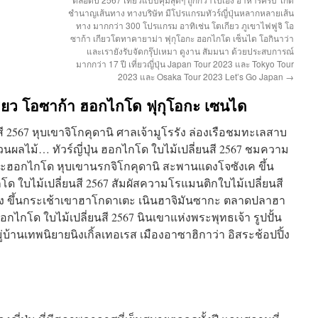
ชำนาญเส้นทาง ทางบริษัท มีโปรแกรมทัวร์ญี่ปุ่นหลากหลายเส้น
ทาง มากกว่า 300 โปรแกรม อาทิเช่น โตเกียว ภูเขาไฟฟูจิ โอ
ซาก้า เกียวโตทาคายาม่า ฟุกุโอกะ ฮอกไกโด เซ็นได โอกินาว่า
และเรายังรับจัดกรุ๊ปเหมา ดูงาน สัมมนา ด้วยประสบการณ์
มากกว่า 17 ปี เที่ยวญี่ปุ่น Japan Tour 2023 และ Tokyo Tour
2023 และ Osaka Tour 2023 Let’s Go Japan
→
ตเกียว โอซาก้า ฮอกไกโด ฟุกุโอกะ เซนได
นสี 2567 หุบเขาจิโกคุดานิ ศาลเจ้ามูโรรัง ล่องเรือชมทะเลสาบ
นผลไม้… ทัวร์ญี่ปุ่น ฮอกไกโด ใบไม้เปลี่ยนสี 2567 ชมความ
าะฮอกไกโด หุบเขานรกจิโกคุดานิ สะพานแดงโจซังเค ขึ้น
ไกโด ใบไม้เปลี่ยนสี 2567 สัมผัสความโรแมนติกใบไม้เปลี่ยนสี
ง ขึ้นกระเช้าเขาฮาโกดาเตะ เนินฮาจิมันซากะ ตลาดปลาฮา
กไกโด ใบไม้เปลี่ยนสี 2567 นินเขาแห่งพระพุทธเจ้า รูปปั้น
บ้านเทพนิยายนิงเกิ้ลเทอเรส เมืองอาซาฮิกาว่า อิสระช้อปปิ้ง