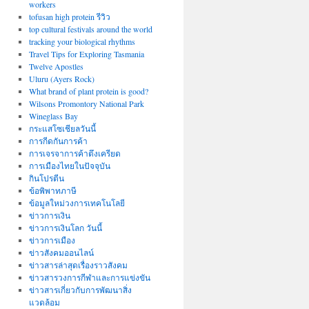
workers
tofusan high protein รีวิว
top cultural festivals around the world
tracking your biological rhythms
Travel Tips for Exploring Tasmania
Twelve Apostles
Uluru (Ayers Rock)
What brand of plant protein is good?
Wilsons Promontory National Park
Wineglass Bay
กระแสโซเชียลวันนี้
การกีดกันการค้า
การเจรจาการค้าตึงเครียด
การเมืองไทยในปัจจุบัน
กินโปรตีน
ข้อพิพาทภาษี
ข้อมูลใหม่วงการเทคโนโลยี
ข่าวการเงิน
ข่าวการเงินโลก วันนี้
ข่าวการเมือง
ข่าวสังคมออนไลน์
ข่าวสารล่าสุดเรื่องราวสังคม
ข่าวสารวงการกีฬาและการแข่งขัน
ข่าวสารเกี่ยวกับการพัฒนาสิ่ง
แวดล้อม