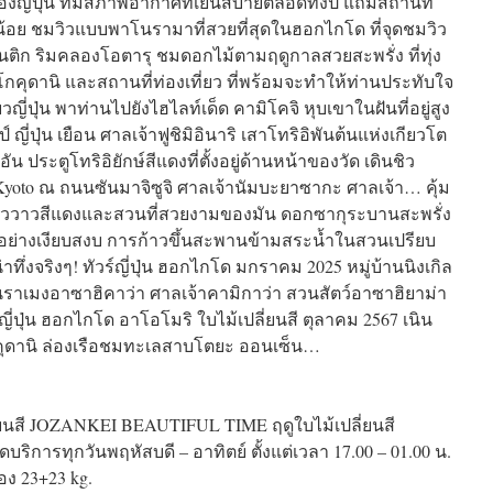
ี่ปุ่น ที่มีสภาพอากาศที่เย็นสบายตลอดทั้งปี แถมสถานที่
ม่น้อย ชมวิวแบบพาโนรามาที่สวยที่สุดในฮอกไกโด ที่จุดชมวิว
ติก ริมคลองโอตารุ ชมดอกไม้ตามฤดูกาลสวยสะพรั่ง ที่ทุ่ง
โกคุดานิ และสถานที่ท่องเที่ยว ที่พร้อมจะทำให้ท่านประทับใจ
วญี่ปุ่น พาท่านไปยังไฮไลท์เด็ด คามิโคจิ หุบเขาในฝันที่อยู่สูง
ี่ปุ่น เยือน ศาลเจ้าฟูชิมิอินาริ เสาโทริอิพันต้นแห่งเกียวโต
ฮอัน ประตูโทริอิยักษ์สีแดงที่ตั้งอยู่ด้านหน้าของวัด เดินชิว
 Kyoto ณ ถนนซันมาจิซูจิ ศาลเจ้านัมบะยาซากะ ศาลเจ้า… คุ้ม
วววาวสีแดงและสวนที่สวยงามของมัน ดอกซากุระบานสะพรั่ง
อย่างเงียบสงบ การก้าวขึ้นสะพานข้ามสระน้ำในสวนเปรียบ
ทึ่งจริงๆ! ทัวร์ญี่ปุ่น ฮอกไกโด มกราคม 2025 หมู่บ้านนิงเกิล
นราเมงอาซาฮิคาว่า ศาลเจ้าคามิกาว่า สวนสัตว์อาซาฮิยาม่า
ปุ่น ฮอกไกโด อาโอโมริ ใบไม้เปลี่ยนสี ตุลาคม 2567 เนิน
งคุดานิ ล่องเรือชมทะเลสาบโตยะ ออนเซ็น…
ี่ยนสี JOZANKEI BEAUTIFUL TIME ฤดูใบไม้เปลี่ยนสี
บริการทุกวันพฤหัสบดี – อาทิตย์ ตั้งแต่เวลา 17.00 – 01.00 น.
อง 23+23 kg.