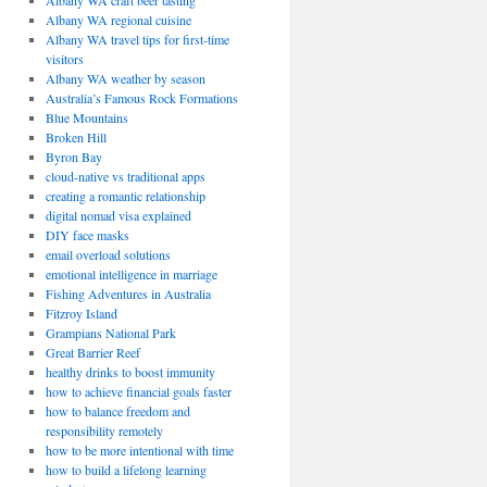
Albany WA craft beer tasting
Albany WA regional cuisine
Albany WA travel tips for first-time
visitors
Albany WA weather by season
Australia’s Famous Rock Formations
Blue Mountains
Broken Hill
Byron Bay
cloud-native vs traditional apps
creating a romantic relationship
digital nomad visa explained
DIY face masks
email overload solutions
emotional intelligence in marriage
Fishing Adventures in Australia
Fitzroy Island
Grampians National Park
Great Barrier Reef
healthy drinks to boost immunity
how to achieve financial goals faster
how to balance freedom and
responsibility remotely
how to be more intentional with time
how to build a lifelong learning