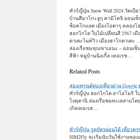
ทัวร์ญี่ปุ่น Snow Wall 2024 วัด
บ้านสึมาโกะจูกุ คามิโคจิ ออนเซ็น
ช็อคโกแลต เมืองโอตารุ คลองโอตาร
ฮอกไกโด ใบไม้เปลี่ยนสี 2567 เม
ดาเตะไนท์วิว เมืองฮาโกดาเตะ … 
ล่องเรือชมหุบเขาเอนะ – ออนเซ็น ห
สีฟ้า หมู่บ้านนิงเกิ้ล เทอเรซ…
Related Posts
ส่องเทรนด์ท่องเที่ยวผ่าน Googl
ทัวร์ญี่ปุ่น ฮอกไกโด อาโอโมริ ใ
โงคุดานิ ล่องเรือชมทะเลสาบโตยะ 
เกิลเทอเรส…
ทัวร์ญี่ปุ่น รูดบัตรผ่อนได้ เที่ย
SIM2Fly จะเริ่มนับวันใช้งานของแพ