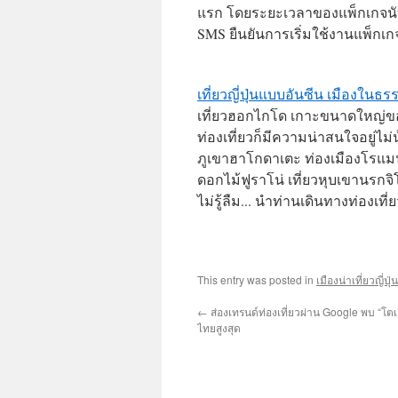
แรก โดยระยะเวลาของแพ็กเกจนับ
SMS ยืนยันการเริ่มใช้งานแพ็กเกจเช
เที่ยวญี่ปุ่นแบบอันซีน เมืองใน
เที่ยวฮอกไกโด เกาะขนาดใหญ่ของญ
ท่องเที่ยวก็มีความน่าสนใจอยู่ไ
ภูเขาฮาโกดาเตะ ท่องเมืองโรแมน
ดอกไม้ฟูราโน่ เที่ยวหุบเขานรกจิ
ไม่รู้ลืม... นำท่านเดินทางท่องเที
This entry was posted in
เมืองน่าเที่ยวญี่ปุ
←
ส่องเทรนด์ท่องเที่ยวผ่าน Google พบ “โต
ไทยสูงสุด