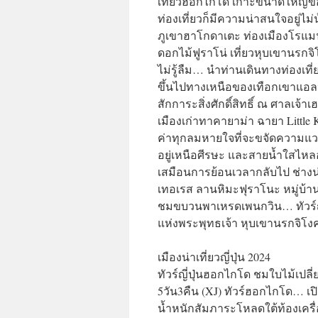
เที่ยวฮอกไกโด เกาะขนาดใหญ่ของญ
ท่องเที่ยวก็มีความน่าสนใจอยู่ไ
ภูเขาฮาโกดาเตะ ท่องเมืองโรแมน
ดอกไม้ฟูราโน่ เที่ยวหุบเขานรกจิ
ไม่รู้ลืม… นำท่านเดินทางท่องเที่ย
ขึ้นไปทางเหนือของเทือกเขาแอลป์ ญ
สักการะสิ่งศักดิ์สิทธิ์ ณ ศาลเจ้าเ
เมืองเก่าทาคายาม่า ฉายา Little
ค่าทุกลมหายใจที่จะขจัดความแ
อยู่เหนือศีรษะ และสายน้ำใสไหล
เสมือนการย้อนเวลากลับไป ช่างน่า
เทอเรส ลานหิมะฟุราโนะ หมู่บ้า
ชมขบวนพาเหรดเพนกวิน… ทัวร์ญี่
แห่งพระพุทธเจ้า หุบเขานรกจิโ
เมืองน่าเที่ยวญี่ปุ่น 2024
ทัวร์ญี่ปุ่นฮอกไกโด ชมใบไม้เปล
5วัน3คืน (XJ) ทัวร์ฮอกไกโด… เปิด
น้ำหนักสัมภาระโหลดใต้ท้องเครื่