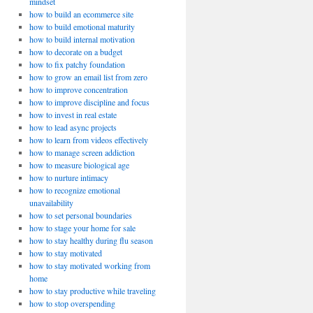
mindset
how to build an ecommerce site
how to build emotional maturity
how to build internal motivation
how to decorate on a budget
how to fix patchy foundation
how to grow an email list from zero
how to improve concentration
how to improve discipline and focus
how to invest in real estate
how to lead async projects
how to learn from videos effectively
how to manage screen addiction
how to measure biological age
how to nurture intimacy
how to recognize emotional
unavailability
how to set personal boundaries
how to stage your home for sale
how to stay healthy during flu season
how to stay motivated
how to stay motivated working from
home
how to stay productive while traveling
how to stop overspending