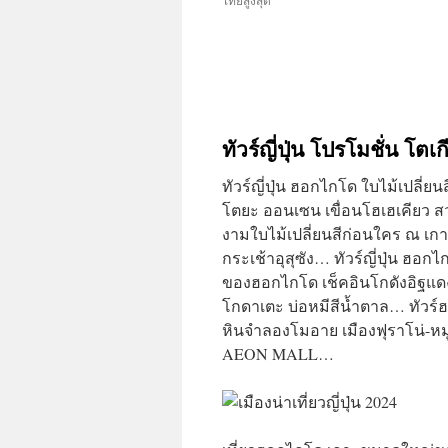
ทัวร์ญี่ปุ่น โปรโมชั่น โ
ทัวร์ญี่ปุ่น ฮอกไกโด ใบไม้เปลี่ย
โตยะ ออนเซน เขื่อนโฮเฮเคียว สว
งามใบไม้เปลี่ยนสีก่อนใคร ณ เก
กระเช้าอุสุซัง… ทัวร์ญี่ปุ่น ฮอก
ของฮอกไกโด เช็คอินโกดังอิฐแด
โกดาเตะ บ่อหมีสีน้ำตาล… ทัวร์ฮอ
หินจำลองโมอาย เมืองฟุราโน่-หมู่
AEON MALL…