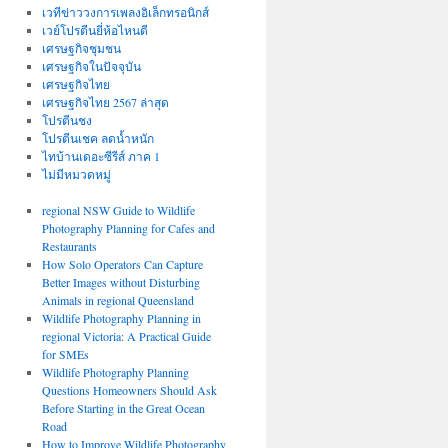
เวทีข่าววงการเพลงอิเล็กทรอนิกส์
เวย์โปรตีนยี่ห้อไหนดี
เศรษฐกิจชุมชน
เศรษฐกิจในปัจจุบัน
เศรษฐกิจไทย
เศรษฐกิจไทย 2567 ล่าสุด
โปรตีนชง
โปรตีนเชค ลดน้ำหนัก
ไทบ้านเดอะซีรีส์ ภาค 1
ไม่มีหมวดหมู่
regional NSW Guide to Wildlife
Photography Planning for Cafes and
Restaurants
How Solo Operators Can Capture
Better Images without Disturbing
Animals in regional Queensland
Wildlife Photography Planning in
regional Victoria: A Practical Guide
for SMEs
Wildlife Photography Planning
Questions Homeowners Should Ask
Before Starting in the Great Ocean
Road
How to Improve Wildlife Photography