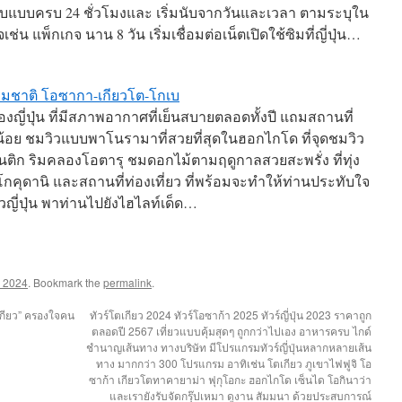
แบบครบ 24 ชั่วโมงและ เริ่มนับจากวันและเวลา ตามระบุใน
่น แพ็กเกจ นาน 8 วัน เริ่มเชื่อมต่อเน็ตเปิดใช้ซิมที่ญี่ปุ่น…
ธรรมชาติ โอซากา-เกียวโต-โกเบ
ี่ปุ่น ที่มีสภาพอากาศที่เย็นสบายตลอดทั้งปี แถมสถานที่
ม่น้อย ชมวิวแบบพาโนรามาที่สวยที่สุดในฮอกไกโด ที่จุดชมวิว
ติก ริมคลองโอตารุ ชมดอกไม้ตามฤดูกาลสวยสะพรั่ง ที่ทุ่ง
โกคุดานิ และสถานที่ท่องเที่ยว ที่พร้อมจะทำให้ท่านประทับใจ
่ยวญี่ปุ่น พาท่านไปยังไฮไลท์เด็ด…
่น 2024
. Bookmark the
permalink
.
เกียว” ครองใจคน
ทัวร์โตเกียว 2024 ทัวร์โอซาก้า 2025 ทัวร์ญี่ปุ่น 2023 ราคาถูก
ตลอดปี 2567 เที่ยวแบบคุ้มสุดๆ ถูกกว่าไปเอง อาหารครบ ไกด์
ชำนาญเส้นทาง ทางบริษัท มีโปรแกรมทัวร์ญี่ปุ่นหลากหลายเส้น
ทาง มากกว่า 300 โปรแกรม อาทิเช่น โตเกียว ภูเขาไฟฟูจิ โอ
ซาก้า เกียวโตทาคายาม่า ฟุกุโอกะ ฮอกไกโด เซ็นได โอกินาว่า
และเรายังรับจัดกรุ๊ปเหมา ดูงาน สัมมนา ด้วยประสบการณ์