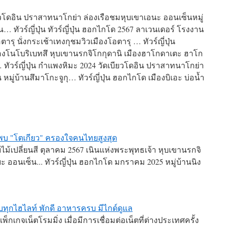
เบียวโดอิน ปราสาทนาโกย่า ล่องเรือชมหุบเขาเอนะ ออนเซ็นหมู่
… ทัวร์ญี่ปุ่น ทัวร์ญี่ปุ่น ฮอกไกโด 2567 ลาเวนเดอร์ โรงงาน
ุ นั่งกระเช้าเทงกุชมวิวเมืองโอตารุ … ทัวร์ญี่ปุ่น
ืองโนโบริเบทสึ หุบเขานรกจิโกกุดานิ เมืองฮาโกดาเตะ ฮาโก
ทัวร์ญี่ปุ่น กำแพงหิมะ 2024 วัดเบียวโดอิน ปราสาทนาโกย่า
มู่บ้านสึมาโกะจูกุ… ทัวร์ญี่ปุ่น ฮอกไกโด เมืองบิเอะ บ่อน้ำ
e พบ "โตเกียว" ครองใจคนไทยสูงสุด
บไม้เปลี่ยนสี ตุลาคม 2567 เนินแห่งพระพุทธเจ้า หุบเขานรกจิ
ออนเซ็น... ทัวร์ญี่ปุ่น ฮอกไกโด มกราคม 2025 หมู่บ้านนิง
วครบทุกไฮไลท์ พักดี อาหารครบ มีไกด์ดูแล
็กเกจเน็ตโรมมิ่ง เมื่อมีการเชื่อมต่อเน็ตที่ต่างประเทศครั้ง