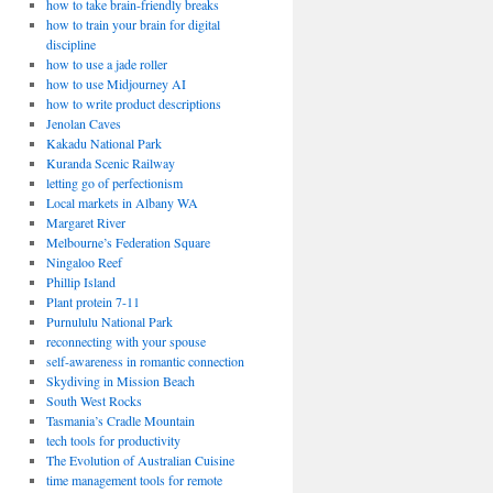
how to take brain-friendly breaks
how to train your brain for digital
discipline
how to use a jade roller
how to use Midjourney AI
how to write product descriptions
Jenolan Caves
Kakadu National Park
Kuranda Scenic Railway
letting go of perfectionism
Local markets in Albany WA
Margaret River
Melbourne’s Federation Square
Ningaloo Reef
Phillip Island
Plant protein 7-11
Purnululu National Park
reconnecting with your spouse
self-awareness in romantic connection
Skydiving in Mission Beach
South West Rocks
Tasmania’s Cradle Mountain
tech tools for productivity
The Evolution of Australian Cuisine
time management tools for remote