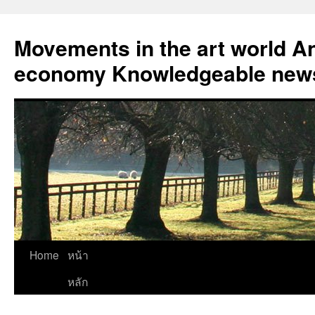
Skip
to
Movements in the art world An
content
economy Knowledgeable news
Home
หน้า
หลัก