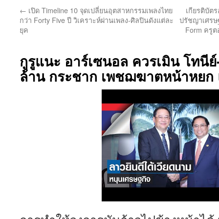
←
เปิด Timeline 10 จุดเปลี่ยนอุตสาหกรรมเพลงไทย
เกียรติบั
กว่า Forty Five ปี วิเคราะห์ผ่านเพลง-ศิลปินดังแต่ละ
ปรัชญาเศรษฐ
ยุค
Form ครูตอ
กูรูแนะ อาร์เซนอล ควรเมิน โทนีย์
ล้าน กระชาก เพชฌฆาตหน้าหยก